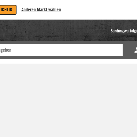
RICHTIG
Anderen Markt wählen
Sendungsverfolg