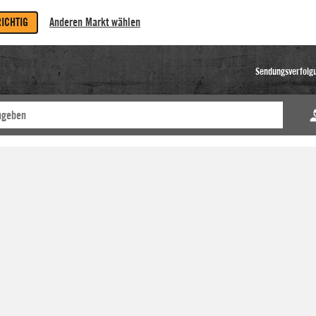
RICHTIG
Anderen Markt wählen
Sendungsverfolg