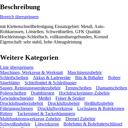
Beschreibung
Bereich überspringen
mit Klettenschnellbefestigung Einsatzgebiet: Metall, Auto-
Rohkarossen, Lötstellen, Schweißstellen, GFK Qualität:
Hochleistungs-Schleiftuch, vollkunstharzgebunden, Korund
Eigenschaft: sehr stabil, hohe Abtragsleistung
Weitere Kategorien
Liste überspringen
Maschinen, Werkzeug & Werkstatt
Maschinenzubehör
Schleifscheiben
Akkus & Ladegeräte
Bits & Bithalter
Bohrer
Sägeblätter
Schleifmittel & Schleifpapier
Sauger, Reinigungsgerätezubehör
Trennscheiben
Diamantscheiben
Polierscheiben
Drahtbürsten
Hochdruckreiniger-Zubehör
Gewindeschneider
Meißel
Fräser & Senker
Druckluftnaglerzubehör
Druckluftzubehör
Heißluftzubehör
Führungsschienen
Druckluftwerkzeug
Lochsägen & Bohrkronen
Rührer
Tackernägel & Tackerklammern
Multifunktionswerkzeug Zubehör
Dremel Zubehör
Schweißzubehör
Lötwerkzeug
Bohrfutter & Bohrfutterschlüssel