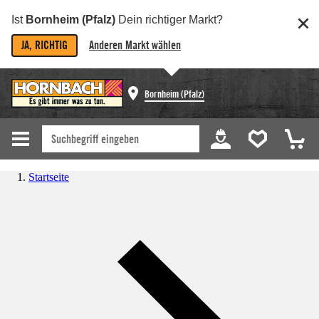
Ist
Bornheim (Pfalz)
Dein richtiger Markt?
JA, RICHTIG
Anderen Markt wählen
Bornheim (Pfalz)
Startseite