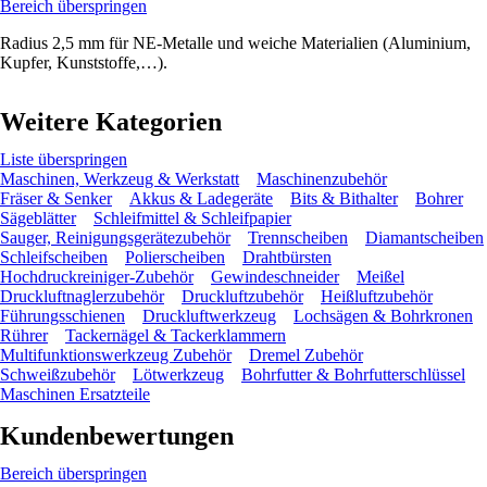
Bereich überspringen
Radius 2,5 mm für NE-Metalle und weiche Materialien (Aluminium,
Kupfer, Kunststoffe,…).
Weitere Kategorien
Liste überspringen
Maschinen, Werkzeug & Werkstatt
Maschinenzubehör
Fräser & Senker
Akkus & Ladegeräte
Bits & Bithalter
Bohrer
Sägeblätter
Schleifmittel & Schleifpapier
Sauger, Reinigungsgerätezubehör
Trennscheiben
Diamantscheiben
Schleifscheiben
Polierscheiben
Drahtbürsten
Hochdruckreiniger-Zubehör
Gewindeschneider
Meißel
Druckluftnaglerzubehör
Druckluftzubehör
Heißluftzubehör
Führungsschienen
Druckluftwerkzeug
Lochsägen & Bohrkronen
Rührer
Tackernägel & Tackerklammern
Multifunktionswerkzeug Zubehör
Dremel Zubehör
Schweißzubehör
Lötwerkzeug
Bohrfutter & Bohrfutterschlüssel
Maschinen Ersatzteile
Kundenbewertungen
Bereich überspringen