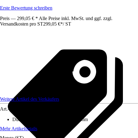
Erste Bewertung schreiben
Preis — 299,05 € * Alle Preise inkl. MwSt. und ggf. zzgl.
Versandkosten pro ST
299,05 €
*
/
ST
Weitere Artikel des Verkäufers
Art.-Nr.
12590904
Durchmesser (von - bis)
:
1 mm - 1 mm
Mehr Artikeldetails
Menge (ST)