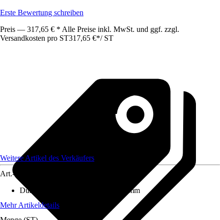
Erste Bewertung schreiben
Preis — 317,65 € * Alle Preise inkl. MwSt. und ggf. zzgl.
Versandkosten pro ST
317,65 €
*
/
ST
Weitere Artikel des Verkäufers
Art.-Nr.
12590917
Durchmesser (von - bis)
:
1 mm - 1 mm
Mehr Artikeldetails
Menge (ST)