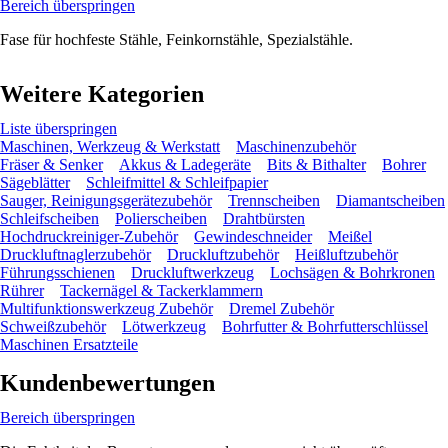
Bereich überspringen
Fase für hochfeste Stähle, Feinkornstähle, Spezialstähle.
Weitere Kategorien
Liste überspringen
Maschinen, Werkzeug & Werkstatt
Maschinenzubehör
Fräser & Senker
Akkus & Ladegeräte
Bits & Bithalter
Bohrer
Sägeblätter
Schleifmittel & Schleifpapier
Sauger, Reinigungsgerätezubehör
Trennscheiben
Diamantscheiben
Schleifscheiben
Polierscheiben
Drahtbürsten
Hochdruckreiniger-Zubehör
Gewindeschneider
Meißel
Druckluftnaglerzubehör
Druckluftzubehör
Heißluftzubehör
Führungsschienen
Druckluftwerkzeug
Lochsägen & Bohrkronen
Rührer
Tackernägel & Tackerklammern
Multifunktionswerkzeug Zubehör
Dremel Zubehör
Schweißzubehör
Lötwerkzeug
Bohrfutter & Bohrfutterschlüssel
Maschinen Ersatzteile
Kundenbewertungen
Bereich überspringen