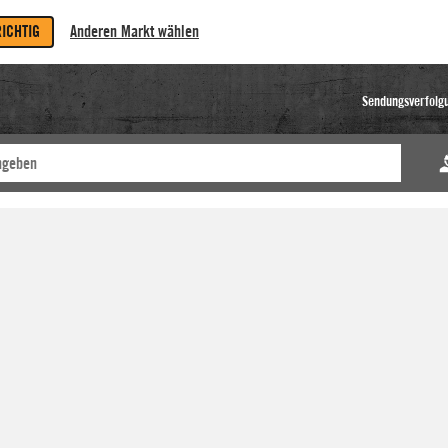
RICHTIG
Anderen Markt wählen
Sendungsverfolg