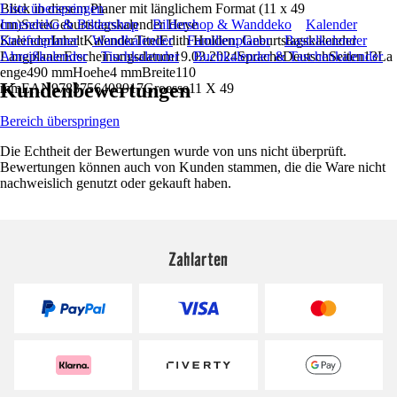
Blick in diesem Planer mit länglichem Format (11 x 49
Liste überspringen
cm)SerieGeburtstagskalender Heye
Innendeko & Bildershop
Bildershop & Wanddeko
Kalender
KalenderInhaltKalenderTitelEdith Holden: Geburtstagskalender
Streifenplaner
Wandkalender
Familienplaner
Bastelkalender
LangplanerErscheinungsdatum19.03.2024SpracheDeutschSeiten13La
Abreißkalender
Tischkalender
Buchkalender & Taschenkalender
enge490 mmHoehe4 mmBreite110
Kundenbewertungen
mmEAN9783756408917Groesse11 X 49
Bereich überspringen
Die Echtheit der Bewertungen wurde von uns nicht überprüft.
Bewertungen können auch von Kunden stammen, die die Ware nicht
nachweislich genutzt oder gekauft haben.
Zahlarten