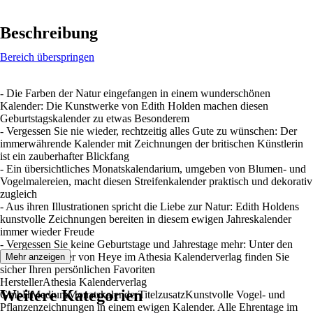
Beschreibung
Bereich überspringen
- Die Farben der Natur eingefangen in einem wunderschönen
Kalender: Die Kunstwerke von Edith Holden machen diesen
Geburtstagskalender zu etwas Besonderem
- Vergessen Sie nie wieder, rechtzeitig alles Gute zu wünschen: Der
immerwährende Kalender mit Zeichnungen der britischen Künstlerin
ist ein zauberhafter Blickfang
- Ein übersichtliches Monatskalendarium, umgeben von Blumen- und
Vogelmalereien, macht diesen Streifenkalender praktisch und dekorativ
zugleich
- Aus ihren Illustrationen spricht die Liebe zur Natur: Edith Holdens
kunstvolle Zeichnungen bereiten in diesem ewigen Jahreskalender
immer wieder Freude
- Vergessen Sie keine Geburtstage und Jahrestage mehr: Unter den
ewigen Kalender von Heye im Athesia Kalenderverlag finden Sie
Mehr anzeigen
sicher Ihren persönlichen Favoriten
HerstellerAthesia Kalenderverlag
Weitere Kategorien
GmbHMediumMonatskalenderTitelzusatzKunstvolle Vogel- und
Pflanzenzeichnungen in einem ewigen Kalender. Alle Ehrentage im