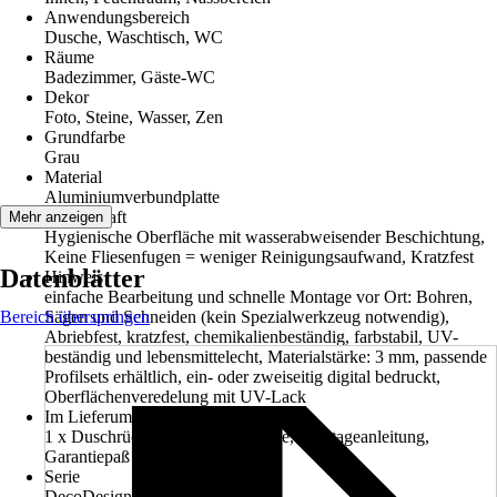
Anwendungsbereich
Dusche, Waschtisch, WC
Räume
Badezimmer, Gäste-WC
Dekor
Foto, Steine, Wasser, Zen
Grundfarbe
Grau
Material
Aluminiumverbundplatte
Eigenschaft
Mehr anzeigen
Hygienische Oberfläche mit wasserabweisender Beschichtung,
Keine Fliesenfugen = weniger Reinigungsaufwand, Kratzfest
Datenblätter
Hinweis
einfache Bearbeitung und schnelle Montage vor Ort: Bohren,
Bereich überspringen
Sägen und Schneiden (kein Spezialwerkzeug notwendig),
Abriebfest, kratzfest, chemikalienbeständig, farbstabil, UV-
beständig und lebensmittelecht, Materialstärke: 3 mm, passende
Profilsets erhältlich, ein- oder zweiseitig digital bedruckt,
Oberflächenveredelung mit UV-Lack
Im Lieferumfang enthalten
1 x Duschrückwand, Unterlegkeile, Montageanleitung,
Garantiepaß
Serie
DecoDesign