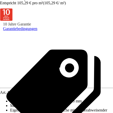
Entspricht 105,29 € pro m²
(
105,29 €
/
m²
)
10 Jahre Garantie
Garantiebedingungen
Art.-Nr.
5578183
Maße (LxBxS)
:
2100 mm x 900 mm x 3 mm
Material
:
Aluminiumverbundplatte
Eigenschaft
:
Hygienische Oberfläche mit wasserabweisender