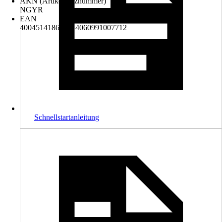
AKN (Artikelkurznummer)
NGYR
EAN
4004514186393, 4060991007712
Schnellstartanleitung