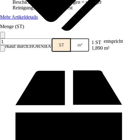
Beschichtung, Keine Fliesenfugen = weniger
Reinigungsaufwand, Kratzfest
Mehr Artikeldetails
Menge (ST)
entspricht
1 ST
ST
m²
Verkauf durch:
HORNBACH
1,890 m²