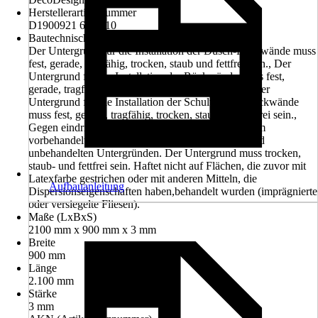
Herstellerartikelnummer
D1900921 630 210
Bautechnische Voraussetzungen
Der Untergrund für die Installation der Dusch-Rückwände muss
fest, gerade, tragfähig, trocken, staub und fettfrei sein., Der
Untergrund für die Installation der Rückwände muss fest,
gerade, tragfähig, trocken, staub und fettfrei sein., Der
Untergrund für die Installation der Schulte Duschrückwände
muss fest, gerade, tragfähig, trocken, staub und fettfrei sein.,
Gegen eindringendes Wasser nach Abdichtungsnorm
vorbehandelt sein., Hält optimal auf allen glatten und
unbehandelten Untergründen. Der Untergrund muss trocken,
staub- und fettfrei sein. Haftet nicht auf Flächen, die zuvor mit
Latexfarbe gestrichen oder mit anderen Mitteln, die
Aufbauanleitung
Dispersionseigenschaften haben,behandelt wurden (imprägnierte
oder versiegelte Fliesen).
Maße (LxBxS)
2100 mm x 900 mm x 3 mm
Breite
900 mm
Länge
2.100 mm
Stärke
3 mm