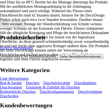
und Hitze bis zu 80°C.Bereits bei der Montage überzeugt das Produkt:
Mit der ausführlichen Montageanleitung ist die Anbringung
unkompliziert und rasch erledigt. Während das Fliesen eines
Duschbereichs rund 42 Stunden dauert, können Sie die DecoDesign
Platten schon nach etwa zwei Stunden bewundern. Darüber hinaus
verursacht die Montage der Wandverkleidung von Schulte weitaus
Mehr anzeigen
weniger Schmutz als das Erneuern von Fliesen. Ebenso zeitsparend
fällt die alltägliche Reinigung und Pflege der beschichteten Dekorplatte
Produktsicherheit
aus. An dieser Stelle profitieren Sie erneut von der fugenlosen
Oberfläche, da diese generell schmutzbeständig sowie wasserbeständig
ist und sich leicht ohne aggressive Reiniger säubern lässt. Die Produkte
Bereich überspringen
der Serie DecoDesign können neben der Verwendung als
Duschrückwand im Bad auch in allen anderen Räumlichkeiten
Verantwortlich für Produktsicherheit:
.
Siehe Herstellerinformationen
fugenlos und ohne Fliesen angebracht werden.
Weitere Kategorien
Liste überspringen
Bad & Sanitär
Duschen
Duschrückwände
Duschkabinen
Duschwannen
Ersatzteile & Zubehör für Duschen
Bodengleiche Duschen
Duschvorhangstangen
Duschvorhänge
Duschrollos
Kundenbewertungen