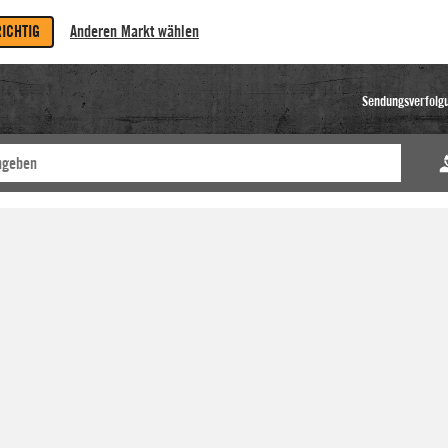
RICHTIG
Anderen Markt wählen
Sendungsverfolg