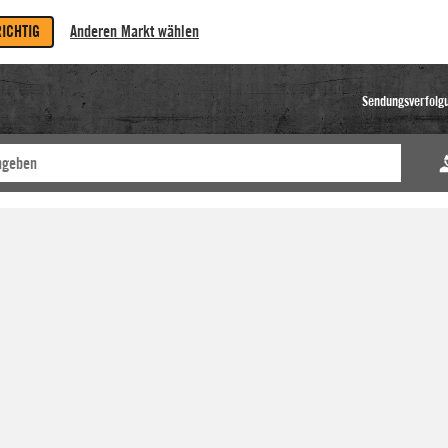
RICHTIG
Anderen Markt wählen
Sendungsverfolg