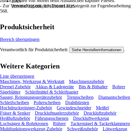
zum Entfernen von Mörtel beim Austauschen kaputter Fliesen.
EAN
- Zur Verwendung mit dem Dremel Vorsatzgerät zur Fugenbearbeitung
2003847325006, 8710364014125
568.
Produktsicherheit
Bereich überspringen
Verantwortlich für Produktsicherheit:
.
Siehe Herstellerinformationen
Weitere Kategorien
Liste überspringen
Maschinen, Werkzeug & Werkstatt
Maschinenzubehör
Dremel Zubehör
Akkus & Ladegeräte
Bits & Bithalter
Bohrer
Sägeblätter
Schleifmittel & Schleifpapier
Sauger, Reinigungsgerätezubehör
Trennscheiben
Diamantscheiben
Schleifscheiben
Polierscheiben
Drahtbürsten
Hochdruckreiniger-Zubehör
Gewindeschneider
Meißel
Fräser & Senker
Druckluftnaglerzubehör
Druckluftzubehör
Heißluftzubehör
Führungsschienen
Druckluftwerkzeug
Lochsägen & Bohrkronen
Rührer
Tackernägel & Tackerklammern
Multifunktionswerkzeug Zubehör
Schweißzubehör
Lötwerkzeug