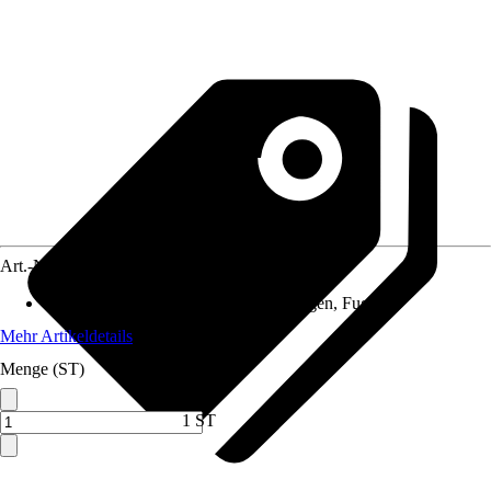
Art.-Nr.
3847325
Anwendung
:
Fräsen, Entfernen, Reinigen, Fugen
Mehr Artikeldetails
Menge (ST)
1 ST