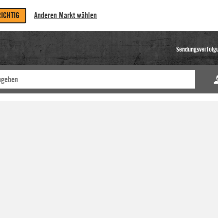
RICHTIG
Anderen Markt wählen
Sendungsverfolg