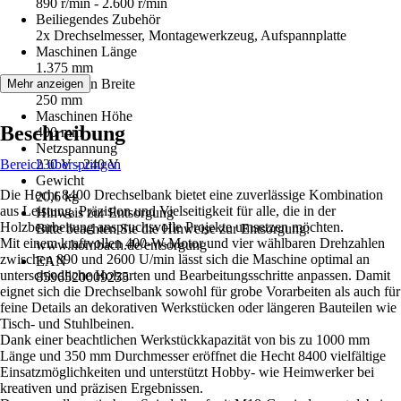
890 r/min - 2.600 r/min
Beiliegendes Zubehör
2x Drechselmesser, Montagewerkzeug, Aufspannplatte
Maschinen Länge
1.375 mm
Maschinen Breite
Mehr anzeigen
250 mm
Maschinen Höhe
Beschreibung
400 mm
Netzspannung
Bereich überspringen
230 V - 240 V
Gewicht
Die Hecht 8400 Drechselbank bietet eine zuverlässige Kombination
20,6 kg
aus Leistung, Präzision und Vielseitigkeit für alle, die in der
Hinweis zur Entsorgung
Holzbearbeitung anspruchsvolle Projekte umsetzen möchten.
Bitte beachten Sie die Hinweise zur Entsorgung:
Mit einem kraftvollen 400-W-Motor und vier wählbaren Drehzahlen
www.hornbach.de/entsorgung
zwischen 890 und 2600 U/min lässt sich die Maschine optimal an
EAN
unterschiedliche Holzarten und Bearbeitungsschritte anpassen. Damit
8596520009255
eignet sich die Drechselbank sowohl für grobe Vorarbeiten als auch für
feine Details an dekorativen Werkstücken oder längeren Bauteilen wie
Tisch- und Stuhlbeinen.
Dank einer beachtlichen Werkstückkapazität von bis zu 1000 mm
Länge und 350 mm Durchmesser eröffnet die Hecht 8400 vielfältige
Einsatzmöglichkeiten und unterstützt Hobby- wie Heimwerker bei
kreativen und präzisen Ergebnissen.