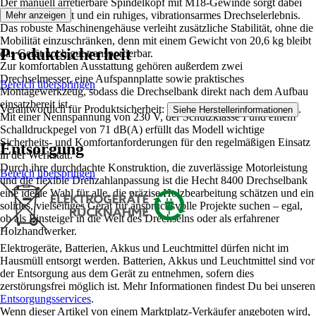
Der manuell arretierbare Spindelkopf mit M18-Gewinde sorgt dabei
für sicheren Halt und ein ruhiges, vibrationsarmes Drechselerlebnis.
Mehr anzeigen
Das robuste Maschinengehäuse verleiht zusätzliche Stabilität, ohne die
Mobilität einzuschränken, denn mit einem Gewicht von 20,6 kg bleibt
Produktsicherheit
das Gerät noch gut transportierbar.
Zur komfortablen Ausstattung gehören außerdem zwei
Drechselmesser, eine Aufspannplatte sowie praktisches
Bereich überspringen
Montagewerkzeug, sodass die Drechselbank direkt nach dem Aufbau
einsatzbereit ist.
Verantwortlich für Produktsicherheit:
.
Siehe Herstellerinformationen
Mit einer Nennspannung von 230 V, der Schutzklasse I und einem
Schalldruckpegel von 71 dB(A) erfüllt das Modell wichtige
Sicherheits- und Komfortanforderungen für den regelmäßigen Einsatz
Entsorgung
in der Werkstatt.
Durch ihre durchdachte Konstruktion, die zuverlässige Motorleistung
Bereich überspringen
und die flexible Drehzahlanpassung ist die Hecht 8400 Drechselbank
eine ideale Wahl für alle, die präzise Holzbearbeitung schätzen und ein
solides, vielseitiges Gerät für anspruchsvolle Projekte suchen – egal,
ob als Einsteiger in die Welt des Drechselns oder als erfahrener
Holzhandwerker.
Elektrogeräte, Batterien, Akkus und Leuchtmittel dürfen nicht im
Hausmüll entsorgt werden. Batterien, Akkus und Leuchtmittel sind vor
der Entsorgung aus dem Gerät zu entnehmen, sofern dies
zerstörungsfrei möglich ist. Mehr Informationen findest Du bei unseren
Entsorgungsservices
.
Wenn dieser Artikel von einem Marktplatz-Verkäufer angeboten wird,