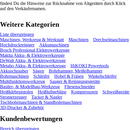
findest Du die Hinweise zur Rücknahme von Altgeräten durch Klick
auf den Verkäufernamen.
Weitere Kategorien
Liste überspringen
Maschinen, Werkzeug & Werkstatt
Maschinen
Drechselmaschinen
Hochdruckreiniger
Akkumaschinen
Bosch Professional Elektrowerkzeuge
Makita Akku- & Elektrowerkzeuge
DeWalt Akku- & Elektrowerkzeuge
Metabo Akku- & Elektrowerkzeuge
HiKOKI Powertools
Akkuschrauber
Sägen
Bohrhammer, Meißelhammer
Bohrmaschinen
Schleifer
Hobel & Fräsen
Winkelschleifer
Multifunktionswerkzeug
Sauger & Reinigungsgeräte
Bastler- & Modellbau-Werkzeug
Fliesenschneider
Heißklebepistolen
Heißluftgebläse
Kompressoren
Schweißgeräte
Stromerzeuger
Tacker & Nagler
Tischbohrmaschinen & Standbohrmaschinen
3D-Drucker & Zubehör
Kundenbewertungen
Bereich überspringen