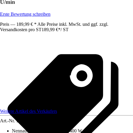
U/min
Erste Bewertung schreiben
Preis — 189,99 € * Alle Preise inkl. MwSt. und ggf. zzgl.
Versandkosten pro ST
189,99 €
*
/
ST
Weitere Artikel des Verkäufers
Art.-Nr.
12658745
Nennaufnahmeleistung
:
0 W - 400 W