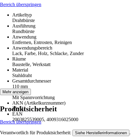
Bereich überspringen
Artikeltyp
Drahtbürste
Ausführung
Rundbürste
Anwendung
Entfernen, Entrosten, Reinigen
Anwendungsbereich
Lack, Farbe, Holz, Schlacke, Zunder
Räume
Baustelle, Werkstatt
Material
Stahldraht
Gesamtdurchmesser
110 mm
Hinweis
Mehr anzeigen
Mit Spannvorrichtung
AKN (Artikelkurznummer)
Produktsicherheit
TWHJ
EAN
2003825539005, 4009316025000
Bereich überspringen
Verantwortlich für Produktsicherheit:
.
Siehe Herstellerinformationen