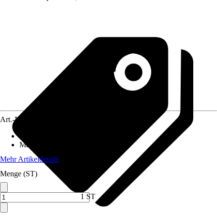
Art.-Nr.
3825539
Ausführung
:
Rundbürste
Material
:
Stahldraht
Mehr Artikeldetails
Menge (ST)
1 ST