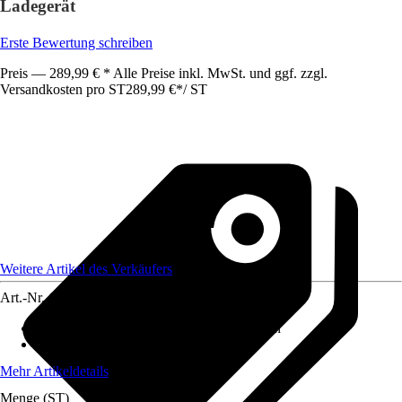
Ladegerät
Erste Bewertung schreiben
Preis — 289,99 € * Alle Preise inkl. MwSt. und ggf. zzgl.
Versandkosten pro ST
289,99 €
*
/
ST
Weitere Artikel des Verkäufers
Art.-Nr.
12772000
Leerlaufdrehzahl 1. Gang
:
0 r/min - 0 r/min
Akkuspannung
:
18 V
Mehr Artikeldetails
Menge (ST)