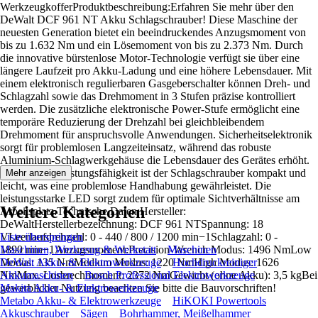
WerkzeugkofferProduktbeschreibung:Erfahren Sie mehr über den
DeWalt DCF 961 NT Akku Schlagschrauber! Diese Maschine der
neuesten Generation bietet ein beeindruckendes Anzugsmoment von
bis zu 1.632 Nm und ein Lösemoment von bis zu 2.373 Nm. Durch
die innovative bürstenlose Motor-Technologie verfügt sie über eine
längere Laufzeit pro Akku-Ladung und eine höhere Lebensdauer. Mit
einem elektronisch regulierbaren Gasgeberschalter können Dreh- und
Schlagzahl sowie das Drehmoment in 3 Stufen präzise kontrolliert
werden. Die zusätzliche elektronische Power-Stufe ermöglicht eine
temporäre Reduzierung der Drehzahl bei gleichbleibendem
Drehmoment für anspruchsvolle Anwendungen. Sicherheitselektronik
sorgt für problemlosen Langzeiteinsatz, während das robuste
Aluminium-Schlagwerkgehäuse die Lebensdauer des Gerätes erhöht.
Trotz seiner Leistungsfähigkeit ist der Schlagschrauber kompakt und
Mehr anzeigen
leicht, was eine problemlose Handhabung gewährleistet. Die
leistungsstarke LED sorgt zudem für optimale Sichtverhältnisse am
Weitere Kategorien
Arbeitsplatz.Technische Daten:Hersteller:
DeWaltHerstellerbezeichnung: DCF 961 NTSpannung: 18
VLeerlaufdrehzahl: 0 - 440 / 800 / 1200 min−1Schlagzahl: 0 -
Liste überspringen
1890 min−1Anzugsmoment:Precision-Wrench Modus: 1496 NmLow
Maschinen, Werkzeug & Werkstatt
Maschinen
Modus: 135 NmMedium Modus: 1220 NmHigh Modus: 1626
DeWalt Akku- & Elektrowerkzeuge
Hochdruckreiniger
NmMax. Losbrechmoment: 2372 NmGewicht (ohne Akku): 3,5 kgBei
Akkumaschinen
Bosch Professional Elektrowerkzeuge
gewerblicher Nutzung beachten Sie bitte die Bauvorschriften!
Makita Akku- & Elektrowerkzeuge
Metabo Akku- & Elektrowerkzeuge
HiKOKI Powertools
Akkuschrauber
Sägen
Bohrhammer, Meißelhammer