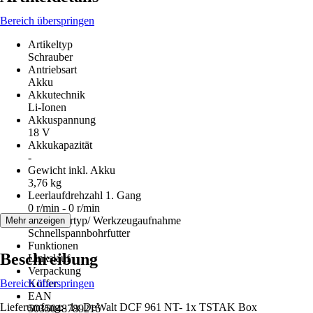
Bereich überspringen
Artikeltyp
Schrauber
Antriebsart
Akku
Akkutechnik
Li-Ionen
Akkuspannung
18 V
Akkukapazität
-
Gewicht inkl. Akku
3,76 kg
Leerlaufdrehzahl 1. Gang
0 r/min - 0 r/min
Bohrfuttertyp/ Werkzeugaufnahme
Mehr anzeigen
Schnellspannbohrfutter
Funktionen
Beschreibung
Linkslauf
Verpackung
Bereich überspringen
Koffer
EAN
Lieferumfang:- 1x DeWalt DCF 961 NT- 1x TSTAK Box
5035048789216