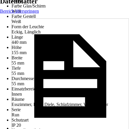
Datenblätter
Metall
Farbe Glas/Schirm
Bereich überspringen
Weiß
Farbe Gestell
Weiß
Form der Leuchte
Eckig, Länglich
Länge
440 mm
Höhe
155 mm
Breite
55 mm
Tiefe
55 mm
Durchmesser
55 mm
Einsatzbereich
Innen
Räume
Esszimmer, Flur / Diele, Schlafzimmer, Wohnzimmer
Serie
Run
Schutzart
IP 20