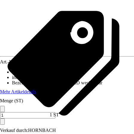
Art.-Nr.
12089515
Ausführung
:
Spot
inklusive Leuchtmittel
:
Nein
Bezeichnung Fassung
:
GU10, LED wechselbar
Mehr Artikeldetails
Menge (ST)
1 ST
Verkauf durch:
HORNBACH