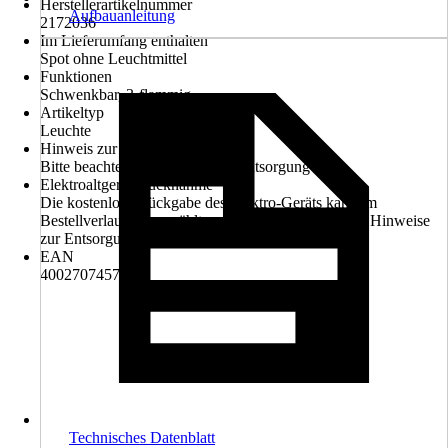
Herstellerartikelnummer
Aufbauanleitung
2172036
Im Lieferumfang enthalten
Spot ohne Leuchtmittel
Funktionen
Schwenkbar, 3-flammig
Artikeltyp
Leuchte
Hinweis zur Entsorgung
Bitte beachte die Hinweise zur Entsorgung
Elektroaltgerät-Rücknahme
Die kostenlose Rückgabe des Elektro-Geräts kann im
Bestellverlauf ausgewählt werden. Bitte beachte die Hinweise
zur Entsorgung.
EAN
4002707457794
Technisches Datenblatt