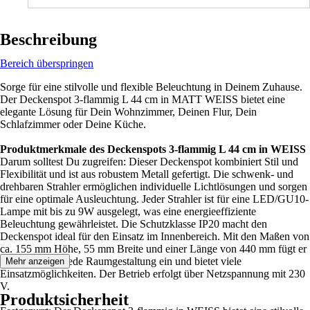
Beschreibung
Bereich überspringen
Sorge für eine stilvolle und flexible Beleuchtung in Deinem Zuhause.
Der Deckenspot 3-flammig L 44 cm in MATT WEISS bietet eine
elegante Lösung für Dein Wohnzimmer, Deinen Flur, Dein
Schlafzimmer oder Deine Küche.
Produktmerkmale des Deckenspots 3-flammig L 44 cm in WEISS
Darum solltest Du zugreifen: Dieser Deckenspot kombiniert Stil und
Flexibilität und ist aus robustem Metall gefertigt. Die schwenk- und
drehbaren Strahler ermöglichen individuelle Lichtlösungen und sorgen
für eine optimale Ausleuchtung. Jeder Strahler ist für eine LED/GU10-
Lampe mit bis zu 9W ausgelegt, was eine energieeffiziente
Beleuchtung gewährleistet. Die Schutzklasse IP20 macht den
Deckenspot ideal für den Einsatz im Innenbereich. Mit den Maßen von
ca. 155 mm Höhe, 55 mm Breite und einer Länge von 440 mm fügt er
sich nahtlos in jede Raumgestaltung ein und bietet viele
Mehr anzeigen
Einsatzmöglichkeiten. Der Betrieb erfolgt über Netzspannung mit 230
V.
Produktsicherheit