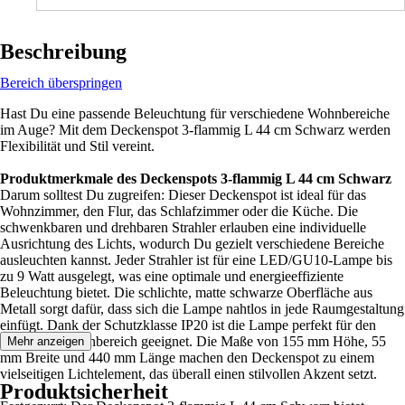
Beschreibung
Bereich überspringen
Hast Du eine passende Beleuchtung für verschiedene Wohnbereiche
im Auge? Mit dem Deckenspot 3-flammig L 44 cm Schwarz werden
Flexibilität und Stil vereint.
Produktmerkmale des Deckenspots 3-flammig L 44 cm Schwarz
Darum solltest Du zugreifen: Dieser Deckenspot ist ideal für das
Wohnzimmer, den Flur, das Schlafzimmer oder die Küche. Die
schwenkbaren und drehbaren Strahler erlauben eine individuelle
Ausrichtung des Lichts, wodurch Du gezielt verschiedene Bereiche
ausleuchten kannst. Jeder Strahler ist für eine LED/GU10-Lampe bis
zu 9 Watt ausgelegt, was eine optimale und energieeffiziente
Beleuchtung bietet. Die schlichte, matte schwarze Oberfläche aus
Metall sorgt dafür, dass sich die Lampe nahtlos in jede Raumgestaltung
einfügt. Dank der Schutzklasse IP20 ist die Lampe perfekt für den
Einsatz im Innenbereich geeignet. Die Maße von 155 mm Höhe, 55
Mehr anzeigen
mm Breite und 440 mm Länge machen den Deckenspot zu einem
vielseitigen Lichtelement, das überall einen stilvollen Akzent setzt.
Produktsicherheit