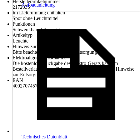
Herstellerartikelnummer
Aufbauanleitung
2172035
Im Lieferumfang enthalten
Spot ohne Leuchtmittel
Funktionen
Schwenkbar, 3-flammig
Artikeltyp
Leuchte
Hinweis zur Entsorgung
Bitte beachte die Hinweise zur Entsorgung
Elektroaltgerät-Rücknahme
Die kostenlose Rückgabe des Elektro-Geräts kann im
Bestellverlauf ausgewählt werden. Bitte beachte die Hinweise
zur Entsorgung.
EAN
4002707457763
Technisches Datenblatt