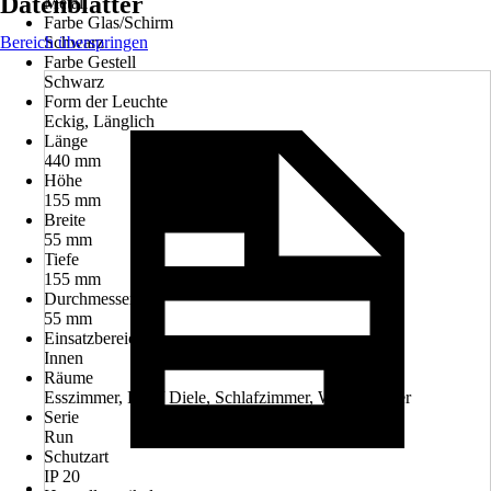
Datenblätter
Metall
Farbe Glas/Schirm
Bereich überspringen
Schwarz
Farbe Gestell
Schwarz
Form der Leuchte
Eckig, Länglich
Länge
440 mm
Höhe
155 mm
Breite
55 mm
Tiefe
155 mm
Durchmesser
55 mm
Einsatzbereich
Innen
Räume
Esszimmer, Flur / Diele, Schlafzimmer, Wohnzimmer
Serie
Run
Schutzart
IP 20