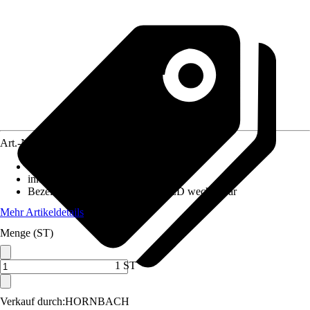
Art.-Nr.
12089523
Ausführung
:
Spot
inklusive Leuchtmittel
:
Nein
Bezeichnung Fassung
:
GU10, LED wechselbar
Mehr Artikeldetails
Menge (ST)
1 ST
Verkauf durch:
HORNBACH