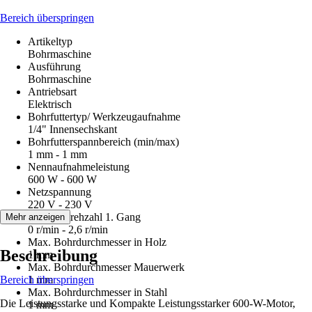
Bereich überspringen
Artikeltyp
Bohrmaschine
Ausführung
Bohrmaschine
Antriebsart
Elektrisch
Bohrfuttertyp/ Werkzeugaufnahme
1/4" Innensechskant
Bohrfutterspannbereich (min/max)
1 mm - 1 mm
Nennaufnahmeleistung
600 W - 600 W
Netzspannung
220 V - 230 V
Leerlaufdrehzahl 1. Gang
Mehr anzeigen
0 r/min - 2,6 r/min
Max. Bohrdurchmesser in Holz
Beschreibung
1 mm
Max. Bohrdurchmesser Mauerwerk
Bereich überspringen
1 mm
Max. Bohrdurchmesser in Stahl
Die Leistungsstarke und Kompakte Leistungsstarker 600-W-Motor,
1 mm