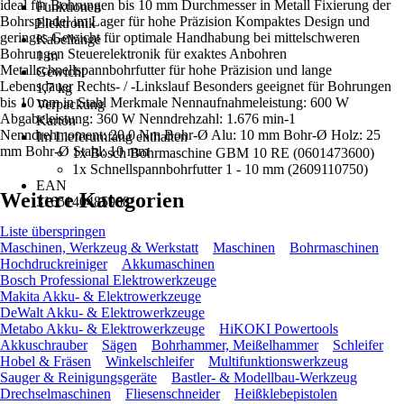
ideal für Bohrungen bis 10 mm Durchmesser in Metall Fixierung der
Funktionen
Bohrspindel im Lager für hohe Präzision Kompaktes Design und
Elektronik
geringes Gewicht für optimale Handhabung bei mittelschweren
Kabellänge
Bohrungen Steuerelektronik für exaktes Anbohren
1 m
Metallschnellspannbohrfutter für hohe Präzision und lange
Gewicht
Lebensdauer Rechts- / -Linkslauf Besonders geeignet für Bohrungen
1,7 kg
bis 10 mm in Stahl Merkmale Nennaufnahmeleistung: 600 W
Verpackung
Abgabeleistung: 360 W Nenndrehzahl: 1.676 min-1
Karton
Nenndrehmoment: 20,0 Nm Bohr-Ø Alu: 10 mm Bohr-Ø Holz: 25
Im Lieferumfang enthalten
mm Bohr-Ø Stahl: 10 mm
1x Bosch Bohrmaschine GBM 10 RE (0601473600)
1x Schnellspannbohrfutter 1 - 10 mm (2609110750)
EAN
Weitere Kategorien
3165140485968
Liste überspringen
Maschinen, Werkzeug & Werkstatt
Maschinen
Bohrmaschinen
Hochdruckreiniger
Akkumaschinen
Bosch Professional Elektrowerkzeuge
Makita Akku- & Elektrowerkzeuge
DeWalt Akku- & Elektrowerkzeuge
Metabo Akku- & Elektrowerkzeuge
HiKOKI Powertools
Akkuschrauber
Sägen
Bohrhammer, Meißelhammer
Schleifer
Hobel & Fräsen
Winkelschleifer
Multifunktionswerkzeug
Sauger & Reinigungsgeräte
Bastler- & Modellbau-Werkzeug
Drechselmaschinen
Fliesenschneider
Heißklebepistolen