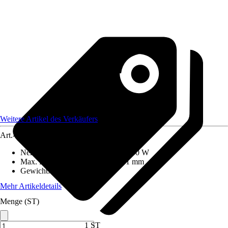
Weitere Artikel des Verkäufers
Art.-Nr.
12523709
Nennaufnahmeleistung
:
600 W - 600 W
Max. Bohrdurchmesser in Holz
:
1 mm
Gewicht
:
1,7 kg
Mehr Artikeldetails
Menge (ST)
1 ST