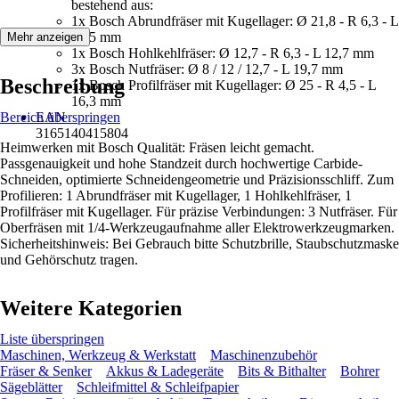
bestehend aus:
1x Bosch Abrundfräser mit Kugellager: Ø 21,8 - R 6,3 - L
13,5 mm
Mehr anzeigen
1x Bosch Hohlkehlfräser: Ø 12,7 - R 6,3 - L 12,7 mm
3x Bosch Nutfräser: Ø 8 / 12 / 12,7 - L 19,7 mm
Beschreibung
1x Bosch Profilfräser mit Kugellager: Ø 25 - R 4,5 - L
16,3 mm
Bereich überspringen
EAN
3165140415804
Heimwerken mit Bosch Qualität: Fräsen leicht gemacht.
Passgenauigkeit und hohe Standzeit durch hochwertige Carbide-
Schneiden, optimierte Schneidengeometrie und Präzisionsschliff. Zum
Profilieren: 1 Abrundfräser mit Kugellager, 1 Hohlkehlfräser, 1
Profilfräser mit Kugellager. Für präzise Verbindungen: 3 Nutfräser. Für
Oberfräsen mit 1/4-Werkzeugaufnahme aller Elektrowerkzeugmarken.
Sicherheitshinweis: Bei Gebrauch bitte Schutzbrille, Staubschutzmaske
und Gehörschutz tragen.
Weitere Kategorien
Liste überspringen
Maschinen, Werkzeug & Werkstatt
Maschinenzubehör
Fräser & Senker
Akkus & Ladegeräte
Bits & Bithalter
Bohrer
Sägeblätter
Schleifmittel & Schleifpapier