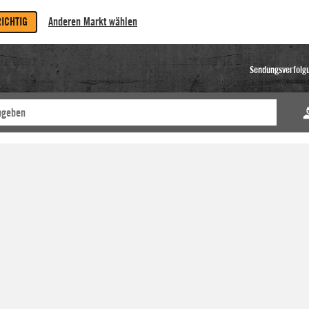
RICHTIG
Anderen Markt wählen
Sendungsverfolg