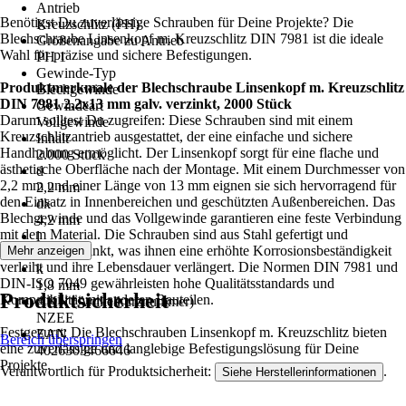
Antrieb
Benötigst Du zuverlässige Schrauben für Deine Projekte? Die
Kreuzschlitz (PH)
Blechschraube Linsenkopf m. Kreuzschlitz DIN 7981 ist die ideale
Größenangabe zu Antrieb
Wahl für präzise und sichere Befestigungen.
PH 1
Gewinde-Typ
Produktmerkmale der Blechschraube Linsenkopf m. Kreuzschlitz
Blechgewinde
DIN 7981 2,2x13 mm galv. verzinkt, 2000 Stück
Gewindeart
Darum solltest Du zugreifen: Diese Schrauben sind mit einem
Vollgewinde
Kreuzschlitzantrieb ausgestattet, der eine einfache und sichere
Inhalt
Handhabung ermöglicht. Der Linsenkopf sorgt für eine flache und
2.000 Stück
ästhetische Oberfläche nach der Montage. Mit einem Durchmesser von
d
2,2 mm und einer Länge von 13 mm eignen sie sich hervorragend für
2,2 mm
den Einsatz in Innenbereichen und geschützten Außenbereichen. Das
dk
Blechgewinde und das Vollgewinde garantieren eine feste Verbindung
4,2 mm
mit dem Material. Die Schrauben sind aus Stahl gefertigt und
l
galvanisch verzinkt, was ihnen eine erhöhte Korrosionsbeständigkeit
Mehr anzeigen
13 mm
verleiht und ihre Lebensdauer verlängert. Die Normen DIN 7981 und
k
DIN-ISO 7049 gewährleisten hohe Qualitätsstandards und
1,8 mm
Produktsicherheit
Kompatibilität mit anderen Bauteilen.
AKN (Artikelkurznummer)
NZEE
Festgezurrt: Die Blechschrauben Linsenkopf m. Kreuzschlitz bieten
EAN
Bereich überspringen
eine zuverlässige und langlebige Befestigungslösung für Deine
4026303466646
Projekte.
Verantwortlich für Produktsicherheit:
.
Siehe Herstellerinformationen