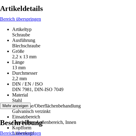
Artikeldetails
Bereich überspringen
Artikeltyp
Schraube
Ausführung
Blechschraube
Größe
2,2 x 13 mm
Länge
13 mm
Durchmesser
2,2 mm
DIN / EN / ISO
DIN 7981, DIN-ISO 7049
Material
Stahl
Oberfläche/Oberflächenbehandlung
Mehr anzeigen
Galvanisch verzinkt
Einsatzbereich
Beschreibung
Geschützter Außenbereich, Innen
Kopfform
Bereich überspringen
Linsenkopf