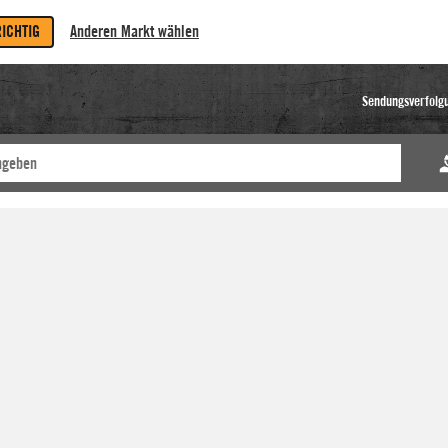
RICHTIG
Anderen Markt wählen
Sendungsverfolg