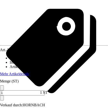
Art.-Nr.
5684171
Größe
:
PZ 1 / PZ 2 / PZ 3
Inhalt
:
18 Stück
Artikeltyp
:
Bit
Mehr Artikeldetails
Menge (ST)
1 ST
Verkauf durch:
HORNBACH