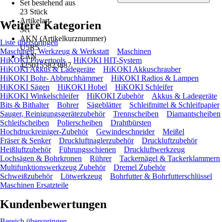
Set bestehend aus
23 Stück
Artikelart
Weitere Kategorien
Set
AKN (Artikelkurznummer)
Liste überspringen
U5R5
Maschinen, Werkzeug & Werkstatt
Maschinen
EAN
HiKOKI Powertools
HiKOKI HIT-System
4250155823887
HiKOKI Akkus & Ladegeräte
HiKOKI Akkuschrauber
HiKOKI Bohr- Abbruchhämmer
HiKOKI Radios & Lampen
HiKOKI Sägen
HiKOKI Hobel
HiKOKI Schleifer
HiKOKI Winkelschleifer
HiKOKI Zubehör
Akkus & Ladegeräte
Bits & Bithalter
Bohrer
Sägeblätter
Schleifmittel & Schleifpapier
Sauger, Reinigungsgerätezubehör
Trennscheiben
Diamantscheiben
Schleifscheiben
Polierscheiben
Drahtbürsten
Hochdruckreiniger-Zubehör
Gewindeschneider
Meißel
Fräser & Senker
Druckluftnaglerzubehör
Druckluftzubehör
Heißluftzubehör
Führungsschienen
Druckluftwerkzeug
Lochsägen & Bohrkronen
Rührer
Tackernägel & Tackerklammern
Multifunktionswerkzeug Zubehör
Dremel Zubehör
Schweißzubehör
Lötwerkzeug
Bohrfutter & Bohrfutterschlüssel
Maschinen Ersatzteile
Kundenbewertungen
Bereich überspringen