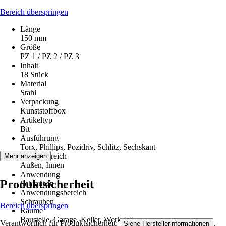
Bereich überspringen
Länge
150 mm
Größe
PZ 1 / PZ 2 / PZ 3
Inhalt
18 Stück
Material
Stahl
Verpackung
Kunststoffbox
Artikeltyp
Bit
Ausführung
Torx, Phillips, Pozidriv, Schlitz, Sechskant
Einsatzbereich
Mehr anzeigen
Außen, Innen
Anwendung
Produktsicherheit
Schrauben
Anwendungsbereich
Schrauben
Bereich überspringen
Räume
Baustelle, Garage, Keller, Werkstatt
Verantwortlich für Produktsicherheit:
.
Siehe Herstellerinformationen