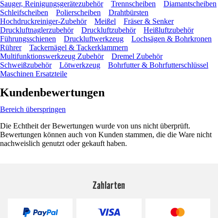
Sauger, Reinigungsgerätezubehör
Trennscheiben
Diamantscheiben
Schleifscheiben
Polierscheiben
Drahtbürsten
Hochdruckreiniger-Zubehör
Meißel
Fräser & Senker
Druckluftnaglerzubehör
Druckluftzubehör
Heißluftzubehör
Führungsschienen
Druckluftwerkzeug
Lochsägen & Bohrkronen
Rührer
Tackernägel & Tackerklammern
Multifunktionswerkzeug Zubehör
Dremel Zubehör
Schweißzubehör
Lötwerkzeug
Bohrfutter & Bohrfutterschlüssel
Maschinen Ersatzteile
Kundenbewertungen
Bereich überspringen
Die Echtheit der Bewertungen wurde von uns nicht überprüft.
Bewertungen können auch von Kunden stammen, die die Ware nicht
nachweislich genutzt oder gekauft haben.
Zahlarten