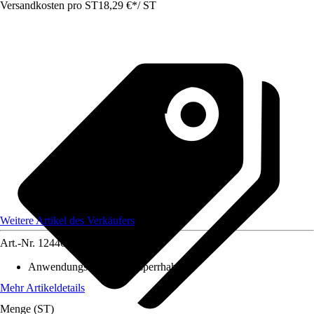
Versandkosten pro ST
18,29 €
*
/
ST
Weitere Artikel des Verkäufers
Art.-Nr.
12446618
Anwendungsbereich
:
Absperrhahn
Mehr Artikeldetails
Menge (ST)