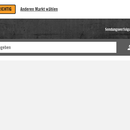
RICHTIG
Anderen Markt wählen
Sendungsverfolg