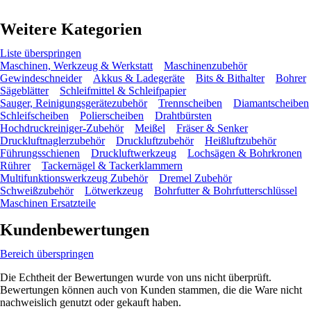
Weitere Kategorien
Liste überspringen
Maschinen, Werkzeug & Werkstatt
Maschinenzubehör
Gewindeschneider
Akkus & Ladegeräte
Bits & Bithalter
Bohrer
Sägeblätter
Schleifmittel & Schleifpapier
Sauger, Reinigungsgerätezubehör
Trennscheiben
Diamantscheiben
Schleifscheiben
Polierscheiben
Drahtbürsten
Hochdruckreiniger-Zubehör
Meißel
Fräser & Senker
Druckluftnaglerzubehör
Druckluftzubehör
Heißluftzubehör
Führungsschienen
Druckluftwerkzeug
Lochsägen & Bohrkronen
Rührer
Tackernägel & Tackerklammern
Multifunktionswerkzeug Zubehör
Dremel Zubehör
Schweißzubehör
Lötwerkzeug
Bohrfutter & Bohrfutterschlüssel
Maschinen Ersatzteile
Kundenbewertungen
Bereich überspringen
Die Echtheit der Bewertungen wurde von uns nicht überprüft.
Bewertungen können auch von Kunden stammen, die die Ware nicht
nachweislich genutzt oder gekauft haben.