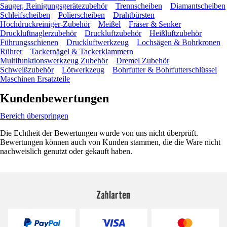
Sauger, Reinigungsgerätezubehör
Trennscheiben
Diamantscheiben
Schleifscheiben
Polierscheiben
Drahtbürsten
Hochdruckreiniger-Zubehör
Meißel
Fräser & Senker
Druckluftnaglerzubehör
Druckluftzubehör
Heißluftzubehör
Führungsschienen
Druckluftwerkzeug
Lochsägen & Bohrkronen
Rührer
Tackernägel & Tackerklammern
Multifunktionswerkzeug Zubehör
Dremel Zubehör
Schweißzubehör
Lötwerkzeug
Bohrfutter & Bohrfutterschlüssel
Maschinen Ersatzteile
Kundenbewertungen
Bereich überspringen
Die Echtheit der Bewertungen wurde von uns nicht überprüft.
Bewertungen können auch von Kunden stammen, die die Ware nicht
nachweislich genutzt oder gekauft haben.
Zahlarten