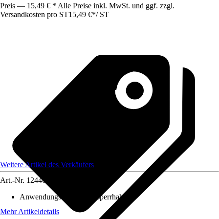
Preis — 15,49 € * Alle Preise inkl. MwSt. und ggf. zzgl.
Versandkosten pro ST
15,49 €
*
/
ST
Weitere Artikel des Verkäufers
Art.-Nr.
12446605
Anwendungsbereich
:
Absperrhahn
Mehr Artikeldetails