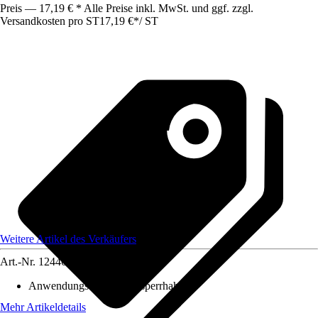
Preis — 17,19 € * Alle Preise inkl. MwSt. und ggf. zzgl.
Versandkosten pro ST
17,19 €
*
/
ST
Weitere Artikel des Verkäufers
Art.-Nr.
12446831
Anwendungsbereich
:
Absperrhahn
Mehr Artikeldetails