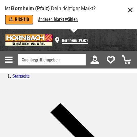
Ist
Bornheim (Pfalz)
Dein richtiger Markt?
JA, RICHTIG
Anderen Markt wählen
Bornheim (Pfalz)
Startseite