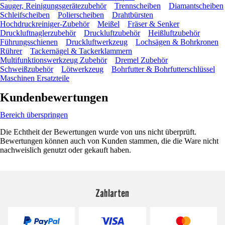
Sauger, Reinigungsgerätezubehör
Trennscheiben
Diamantscheiben
Schleifscheiben
Polierscheiben
Drahtbürsten
Hochdruckreiniger-Zubehör
Meißel
Fräser & Senker
Druckluftnaglerzubehör
Druckluftzubehör
Heißluftzubehör
Führungsschienen
Druckluftwerkzeug
Lochsägen & Bohrkronen
Rührer
Tackernägel & Tackerklammern
Multifunktionswerkzeug Zubehör
Dremel Zubehör
Schweißzubehör
Lötwerkzeug
Bohrfutter & Bohrfutterschlüssel
Maschinen Ersatzteile
Kundenbewertungen
Bereich überspringen
Die Echtheit der Bewertungen wurde von uns nicht überprüft.
Bewertungen können auch von Kunden stammen, die die Ware nicht
nachweislich genutzt oder gekauft haben.
Zahlarten