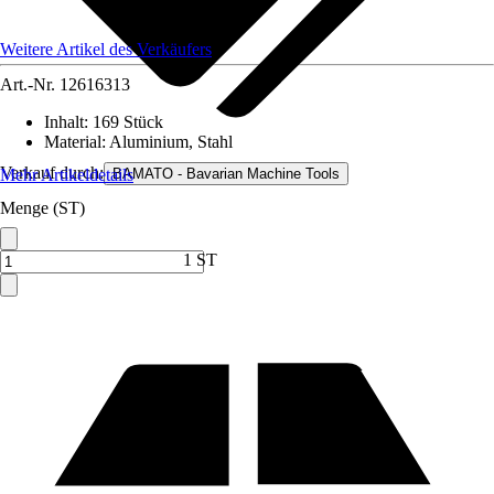
Weitere Artikel des Verkäufers
Art.-Nr.
12616313
Inhalt
:
169 Stück
Material
:
Aluminium, Stahl
Verkauf durch:
Mehr Artikeldetails
BAMATO - Bavarian Machine Tools
Menge (ST)
1 ST