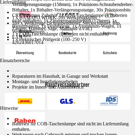
Lieferumfang
Verlängerungsstange (158mm), 1x Präzisions-Schraubendreher-
Bithalter, 1x Bithalter-Verlängerungsstange, 30x Präzisionsbits
CRVSonstiges Zubehör 1x COB-Taschenlampe (4 Batterien
1 x BAMATO WORK-169 Werkzeugkoffer
nicht enthalten), 1x Zimmermannsbleistift (176mm), 1x
169 x Werkzeuge (Schraubendreher, Steckschlüssel, Bits,
Bleistiftspitzer, 1x Drahtbürste, 1x Aluminium-Wagen, 1x
Zangen, Hammer, Säge, Maßband u.v.m.)
Werkstatthinweis
1 x COB-Taschenlampe (Batterien nicht enthalten)
EAN
1 x elektrisches Prüfgerät (100–250 V)
4262436017014
Einsatzbereiche
Reparaturen im Haushalt, in Garage und Werkstatt
Montage- und Installationsarbeiten
Hauptversandpartner
Projekte im Innen- und Außenbereich
Hinweise
Batterien für COB-Taschenlampe sind nicht im Lieferumfang
enthalten.
Werkzeuge nach Gebrauch reinigen und trocken lagern.