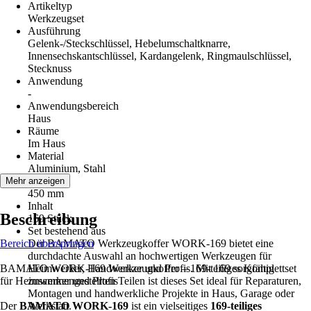
Artikeltyp
Werkzeugset
Ausführung
Gelenk-/Steckschlüssel, Hebelumschaltknarre,
Innensechskantschlüssel, Kardangelenk, Ringmaulschlüssel,
Stecknuss
Anwendung
-
Anwendungsbereich
Haus
Räume
Im Haus
Material
Aluminium, Stahl
Länge
Mehr anzeigen
450 mm
Inhalt
Beschreibung
169 Stück
Set bestehend aus
Bereich überspringen
Der BAMATO Werkzeugkoffer WORK-169 bietet eine
durchdachte Auswahl an hochwertigen Werkzeugen für
BAMATO WORK-169 Werkzeugkoffer – 169-teiliges Komplettset
Heimwerker, Handwerker und Profis. Mit 169 sorgfältig
für Heimwerker und Profis
zusammengestellten Teilen ist dieses Set ideal für Reparaturen,
Montagen und handwerkliche Projekte in Haus, Garage oder
Der
BAMATO WORK-169
Werkstatt.
ist ein vielseitiges
169-teiliges