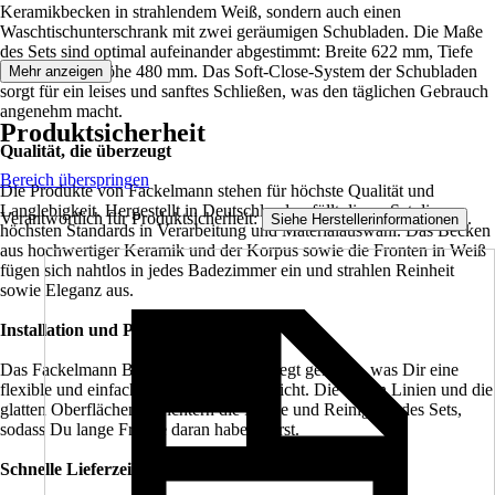
Keramikbecken in strahlendem Weiß, sondern auch einen
Waschtischunterschrank mit zwei geräumigen Schubladen. Die Maße
des Sets sind optimal aufeinander abgestimmt: Breite 622 mm, Tiefe
505 mm und Höhe 480 mm. Das Soft-Close-System der Schubladen
Mehr anzeigen
sorgt für ein leises und sanftes Schließen, was den täglichen Gebrauch
angenehm macht.
Produktsicherheit
Qualität, die überzeugt
Bereich überspringen
Die Produkte von Fackelmann stehen für höchste Qualität und
Langlebigkeit. Hergestellt in Deutschland, erfüllt dieses Set die
Verantwortlich für Produktsicherheit:
.
Siehe Herstellerinformationen
höchsten Standards in Verarbeitung und Materialauswahl. Das Becken
aus hochwertiger Keramik und der Korpus sowie die Fronten in Weiß
fügen sich nahtlos in jedes Badezimmer ein und strahlen Reinheit
sowie Eleganz aus.
Installation und Pflege
Das Fackelmann B.perfekt Set wird zerlegt geliefert, was Dir eine
flexible und einfache Installation ermöglicht. Die klaren Linien und die
glatten Oberflächen erleichtern die Pflege und Reinigung des Sets,
sodass Du lange Freude daran haben wirst.
Schnelle Lieferzeit und optimaler Service