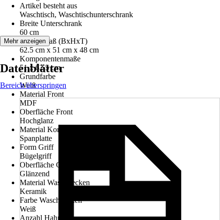
Artikel besteht aus
Waschtisch, Waschtischunterschrank
Breite Unterschrank
60 cm
Gesamtmaß (BxHxT)
Mehr anzeigen
62.5 cm x 51 cm x 48 cm
Komponentenmaße
Datenblätter
51 x 62,5 cm
Grundfarbe
Bereich überspringen
Weiß
Material Front
MDF
Oberfläche Front
Hochglanz
Material Korpus
Spanplatte
Form Griff
Bügelgriff
Oberfläche Griff
Glänzend
Material Waschbecken
Keramik
Farbe Waschbecken
Weiß
Anzahl Hahnlöcher