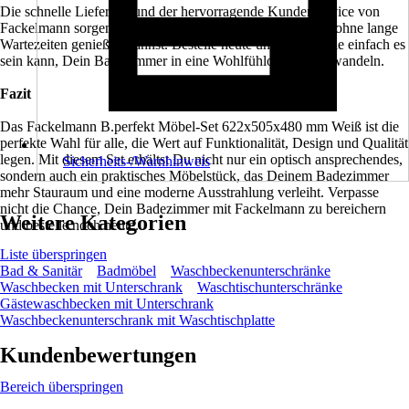
Die schnelle Lieferzeit und der hervorragende Kundenservice von
Fackelmann sorgen dafür, dass Du Dein neues Möbel-Set ohne lange
Wartezeiten genießen kannst. Bestelle heute und erlebe, wie einfach es
sein kann, Dein Badezimmer in eine Wohlfühloase zu verwandeln.
Fazit
Das Fackelmann B.perfekt Möbel-Set 622x505x480 mm Weiß ist die
perfekte Wahl für alle, die Wert auf Funktionalität, Design und Qualität
legen. Mit diesem Set erhältst Du nicht nur ein optisch ansprechendes,
Sicherheits-/Warnhinweis
sondern auch ein praktisches Möbelstück, das Deinem Badezimmer
mehr Stauraum und eine moderne Ausstrahlung verleiht. Verpasse
nicht die Chance, Dein Badezimmer mit Fackelmann zu bereichern
Weitere Kategorien
und bestelle noch heute.
Liste überspringen
Bad & Sanitär
Badmöbel
Waschbeckenunterschränke
Waschbecken mit Unterschrank
Waschtischunterschränke
Gästewaschbecken mit Unterschrank
Waschbeckenunterschrank mit Waschtischplatte
Kundenbewertungen
Bereich überspringen