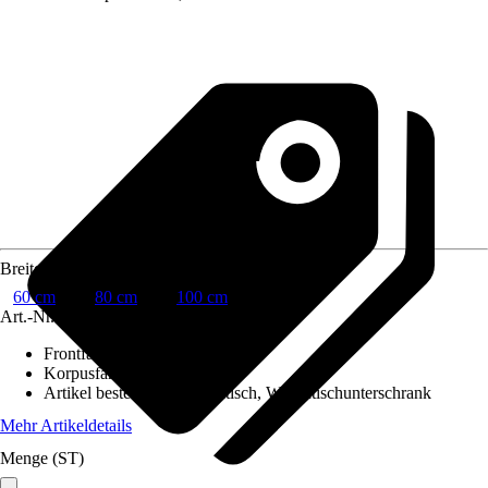
Breite Unterschrank
60 cm
80 cm
100 cm
Art.-Nr.
6531794
Frontfarbe
:
Weiß
Korpusfarbe
:
Weiß
Artikel besteht aus
:
Waschtisch, Waschtischunterschrank
Mehr Artikeldetails
Menge (ST)