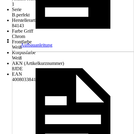
1
Serie
B.perfekt
Herstellerartikelnummer
84143
Farbe Griff
Chrom
Frontfarbe
Aufbauanleitung
Weiß
Korpusfarbe
Weiß
AKN (Artikelkurznummer)
8JDE
EAN
4008033841436