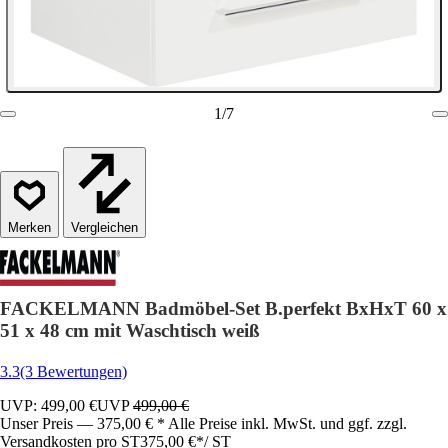
1
/
7
Vergleichen
FACKELMANN Badmöbel-Set B.perfekt BxHxT 60 x
51 x 48 cm mit Waschtisch weiß
3.3
(3 Bewertungen)
UVP: 499,00 €
UVP
499,00 €
Unser Preis — 375,00 € * Alle Preise inkl. MwSt. und ggf. zzgl.
Versandkosten pro ST
375,00 €
*
/
ST