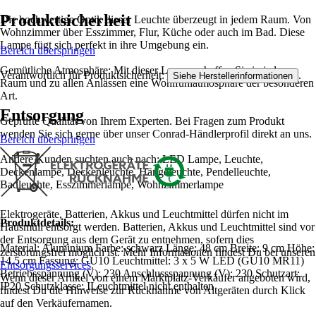
Produktsicherheit
Die hochwertige Optik dieser Leuchte überzeugt in jedem Raum. Von
Wohnzimmer über Esszimmer, Flur, Küche oder auch im Bad. Diese
Lampe fügt sich perfekt in ihre Umgebung ein.
Bereich überspringen
Gemütliche Atmosphäre: Mit dieser Lampe schaffen Sie in jedem
Verantwortlich für Produktsicherheit:
.
Siehe Herstellerinformationen
Raum und zu allen Anlässen eine Wohlfühlatmosphäre der besonderen
Art.
Entsorgung
Geprüfte Qualität von Ihrem Experten. Bei Fragen zum Produkt
wenden Sie sich gerne über unser Conrad-Händlerprofil direkt an uns.
Bereich überspringen
Andere Kunden suchten auch nach: LED Lampe, Leuchte,
Deckenlampe, Deckenleuchte, Hängeleuchte, Pendelleuchte,
Badleuchte, Esszimmerlampe, Wohnzimmerlampe
Elektrogeräte, Batterien, Akkus und Leuchtmittel dürfen nicht im
Produktdetails:
Hausmüll entsorgt werden. Batterien, Akkus und Leuchtmittel sind vor
der Entsorgung aus dem Gerät zu entnehmen, sofern dies
Material: Aluminium Farbe: schwarz Länge: 48 cm Breite: 9 cm Höhe:
zerstörungsfrei möglich ist. Mehr Informationen findest Du bei unseren
14.5 cm Fassung: GU10 Leuchtmittel: 3 x 5 W LED (GU10 MR11)
Entsorgungsservices
.
Betriebsspannung (V): 230 Anschlussspannung (V): 230 Schutzart:
Wenn dieser Artikel von einem Marktplatz-Verkäufer angeboten wird,
IP20 Schutzklasse: ILeuchtmittel nicht enthalten
findest Du die Hinweise zur Rücknahme von Altgeräten durch Klick
auf den Verkäufernamen.