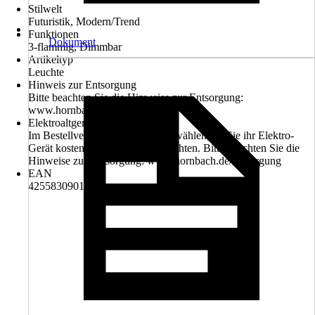
Stilwelt
Futuristik, Modern/Trend
Funktionen
Dokument
3-flammig, Dimmbar
Artikeltyp
Leuchte
Hinweis zur Entsorgung
Bitte beachten Sie die Hinweise zur Entsorgung:
www.hornbach.de/entsorgung
Elektroaltgerät-Rücknahme
Im Bestellverlauf können Sie auswählen, ob Sie ihr Elektro-
Gerät kostenlos zurückgeben möchten. Bitte beachten Sie die
Hinweise zur Entsorgung: www.hornbach.de/entsorgung
EAN
4255830901591