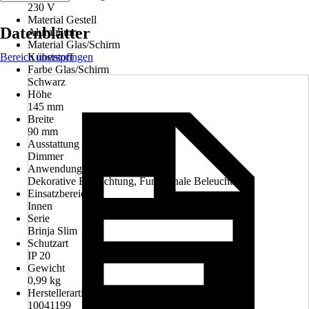
230 V
Material Gestell
Datenblätter
Aluminium
Material Glas/Schirm
Bereich überspringen
Kunststoff
Farbe Glas/Schirm
Schwarz
Höhe
145 mm
Breite
90 mm
Ausstattung
Dimmer
Anwendung
Dekorative Beleuchtung, Funktionale Beleuchtung
Einsatzbereich
Innen
Serie
Brinja Slim
Schutzart
IP 20
Gewicht
0,99 kg
Herstellerartikelnummer
10041199