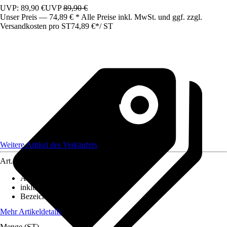
UVP: 89,90 €
UVP
89,90 €
Unser Preis — 74,89 € * Alle Preise inkl. MwSt. und ggf. zzgl.
Versandkosten pro ST
74,89 €
*
/
ST
Weitere Artikel des Verkäufers
Art.-Nr.
12648508
Ausführung
:
Strahler/Spot/Fluter
inklusive Leuchtmittel
:
Nein
Bezeichnung Fassung
:
GU10
Mehr Artikeldetails
Menge (ST)