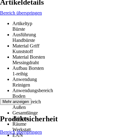
Artikeldetails
Bereich überspringen
Artikeltyp
Bürste
Ausführung
Handbürste
Material Griff
Kunststoff
Material Borsten
Messingdraht
Aufbau Borsten
1-reihig
Anwendung
Reinigen
Anwendungsbereich
Boden
Einsatzbereich
Mehr anzeigen
Außen
Gesamtlänge
Produktsicherheit
260 mm
Räume
Werkstatt
Bereich überspringen
EAN