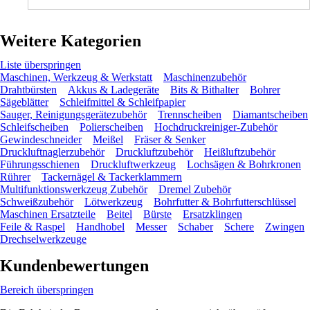
Weitere Kategorien
Liste überspringen
Maschinen, Werkzeug & Werkstatt
Maschinenzubehör
Drahtbürsten
Akkus & Ladegeräte
Bits & Bithalter
Bohrer
Sägeblätter
Schleifmittel & Schleifpapier
Sauger, Reinigungsgerätezubehör
Trennscheiben
Diamantscheiben
Schleifscheiben
Polierscheiben
Hochdruckreiniger-Zubehör
Gewindeschneider
Meißel
Fräser & Senker
Druckluftnaglerzubehör
Druckluftzubehör
Heißluftzubehör
Führungsschienen
Druckluftwerkzeug
Lochsägen & Bohrkronen
Rührer
Tackernägel & Tackerklammern
Multifunktionswerkzeug Zubehör
Dremel Zubehör
Schweißzubehör
Lötwerkzeug
Bohrfutter & Bohrfutterschlüssel
Maschinen Ersatzteile
Beitel
Bürste
Ersatzklingen
Feile & Raspel
Handhobel
Messer
Schaber
Schere
Zwingen
Drechselwerkzeuge
Kundenbewertungen
Bereich überspringen