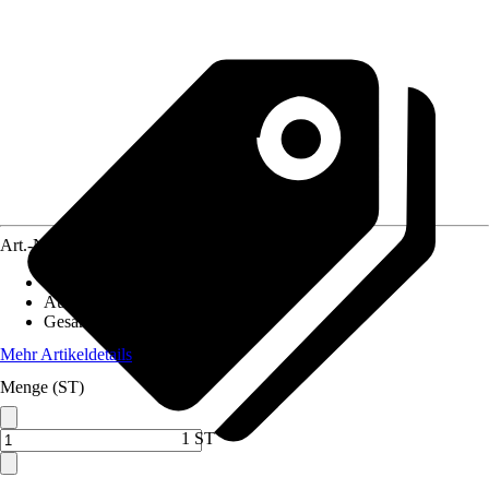
Art.-Nr.
5051783
Artikeltyp
:
Bürste
Ausführung
:
Handbürste
Gesamtlänge
:
260 mm
Mehr Artikeldetails
Menge (ST)
1 ST