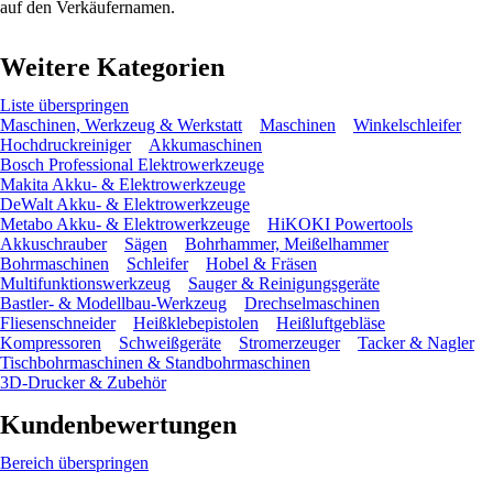
auf den Verkäufernamen.
Weitere Kategorien
Liste überspringen
Maschinen, Werkzeug & Werkstatt
Maschinen
Winkelschleifer
Hochdruckreiniger
Akkumaschinen
Bosch Professional Elektrowerkzeuge
Makita Akku- & Elektrowerkzeuge
DeWalt Akku- & Elektrowerkzeuge
Metabo Akku- & Elektrowerkzeuge
HiKOKI Powertools
Akkuschrauber
Sägen
Bohrhammer, Meißelhammer
Bohrmaschinen
Schleifer
Hobel & Fräsen
Multifunktionswerkzeug
Sauger & Reinigungsgeräte
Bastler- & Modellbau-Werkzeug
Drechselmaschinen
Fliesenschneider
Heißklebepistolen
Heißluftgebläse
Kompressoren
Schweißgeräte
Stromerzeuger
Tacker & Nagler
Tischbohrmaschinen & Standbohrmaschinen
3D-Drucker & Zubehör
Kundenbewertungen
Bereich überspringen