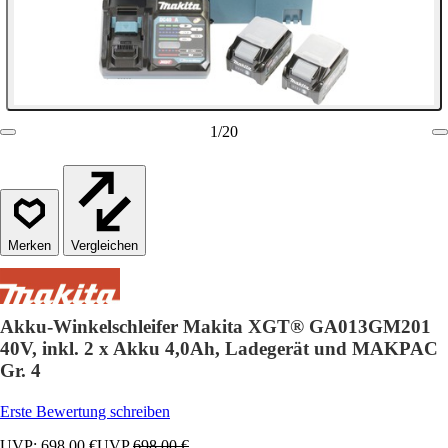
1
/
20
Vergleichen
Akku-Winkelschleifer Makita XGT® GA013GM201
40V, inkl. 2 x Akku 4,0Ah, Ladegerät und MAKPAC
Gr. 4
Erste Bewertung schreiben
UVP: 698,00 €
UVP
698,00 €