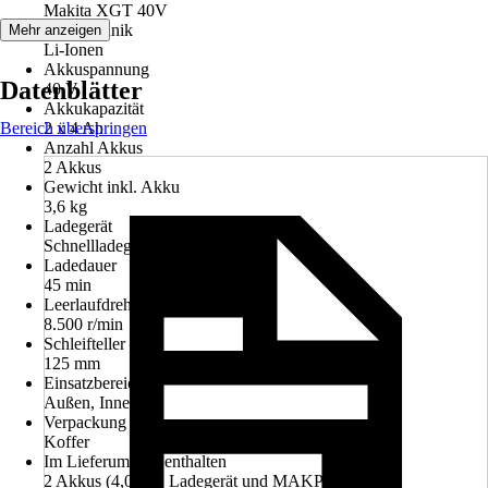
Makita XGT 40V
Akkutechnik
Mehr anzeigen
Li-Ionen
Akkuspannung
Datenblätter
40 V
Akkukapazität
Bereich überspringen
2 x 4 Ah
Anzahl Akkus
2 Akkus
Gewicht inkl. Akku
3,6 kg
Ladegerät
Schnellladegerät
Ladedauer
45 min
Leerlaufdrehzahl
8.500 r/min
Schleifteller
125 mm
Einsatzbereich
Außen, Innen
Verpackung
Koffer
Im Lieferumfang enthalten
2 Akkus (4,0Ah), Ladegerät und MAKPAC Gr. 4