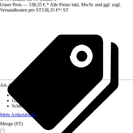
Unser Preis — 538,35 € * Alle Preise inkl. MwSt. und ggf. zzgl.
Versandkosten pro ST
538,35 €
*
/
ST
Art.-Nr.
10332065
Akkuspannung
:
40 V
Gewicht inkl. Akku
:
3,6 kg
Schleifteller
:
125 mm
Mehr Artikeldetails
Menge (ST)