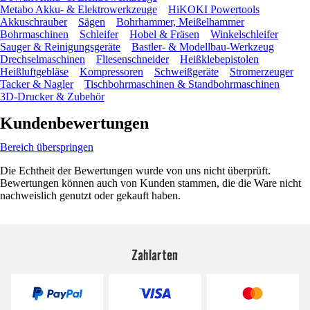
Metabo Akku- & Elektrowerkzeuge
HiKOKI Powertools
Akkuschrauber
Sägen
Bohrhammer, Meißelhammer
Bohrmaschinen
Schleifer
Hobel & Fräsen
Winkelschleifer
Sauger & Reinigungsgeräte
Bastler- & Modellbau-Werkzeug
Drechselmaschinen
Fliesenschneider
Heißklebepistolen
Heißluftgebläse
Kompressoren
Schweißgeräte
Stromerzeuger
Tacker & Nagler
Tischbohrmaschinen & Standbohrmaschinen
3D-Drucker & Zubehör
Kundenbewertungen
Bereich überspringen
Die Echtheit der Bewertungen wurde von uns nicht überprüft.
Bewertungen können auch von Kunden stammen, die die Ware nicht
nachweislich genutzt oder gekauft haben.
Zahlarten