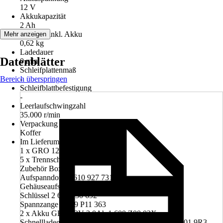
12 V
Akkukapazität
2 Ah
Gewicht inkl. Akku
Mehr anzeigen
0,62 kg
Ladedauer
Datenblätter
0 min
Schleifplattenmaß
Bereich überspringen
-
Schleifblattbefestigung
-
Leerlaufschwingzahl
35.000 r/min
Verpackung
Koffer
Im Lieferumfang enthalten
1 x GRO 12V-35
5 x Trennscheibe, 32 mm
Zubehör Box
Aufspanndorn 2 610 927 731
Gehäuseaufsatz 1 619 P11 344
Schlüssel 2 610 930 692
Spannzange 1 619 P11 363
2 x Akku GBA 12V 2.0Ah 1 600 Z00 02X
Schnellladegerät GAL 12V-40 Professional 1 600 A01 9R3