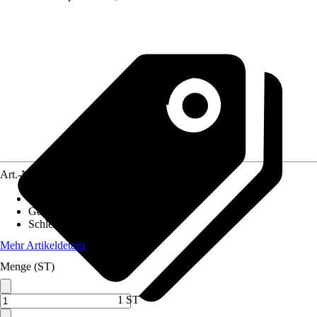
Art.-Nr.
10591636
Akkuspannung
:
12 V
Gewicht inkl. Akku
:
0,62 kg
Schleifplattenmaß
:
-
Mehr Artikeldetails
Menge (ST)
1 ST