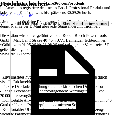
Produktsicherheit
· Registriere dich unter
www.pro360.com/prodeals.
Im Anschluss registriere dein neues Bosch Professional Produkt und
lade deinen Kaufnachweis bis spätestens 30.09.26 hoch.
Bereich überspringen
· Jetzt kannst du deine Prämie auswählen! Du wirst bis zur Lieferung
Verantwortlich für Produktsicherheit:
.
Siehe Herstellerinformationen
deiner Prämie per E-Mail über jede Statusänderung informiert.
Die Aktion wird durchgeführt von der Robert Bosch Power Tools
GmbH, Max-Lang-Straße 40-46, 70771 Leinfelden-Echterdingen
*Gültig vom 01.05.26 bis 31.08.26 und solange der Vorrat reicht! Es
gelten die allgemeinen Geschäftsbedingungen:
www.pro360.com/prodeals/termsofuse
- Zuverlässiges hydraulisches Pressen mit Qualitätskontrolle durch
visuelle Rückmeldung der Status-LED
- Präzise Drucküberwachung durch elektronischen Drucksensor
- Lange Lebensdauer mit hervorragendem Wartungsintervall von
20.000 Pressvorgängen
- Komfortable Anwendung dank ergonomischem Design mit um 340
Grad drehbarem Presskopf und optimiertem Schwerpunkt
- Komfortabler Überblick über die Press-Historie des Werkzeugs,
wichtige Parameter und Wartungsintervalle durch USB-Verbindung