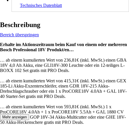
Technisches Datenblatt
Beschreibung
Bereich überspringen
Erhalte im Aktionszeitraum beim Kauf von einem oder mehreren
Bosch Professional 18V Produkt/en…
… ab einem kumulierten Wert von 236,81€ (inkl. MwSt.) einen GBA
18V 4,0 Ah Akku, eine GLI18V-300 Leuchte oder ein 12-teiliges L-
BOXX 102 Set gratis mit PRO Deals.
… ab einem kumulierten Wert von 415,31€ (inkl. MwSt.) einen GEX
185-Li Akku-Exzenterschleifer, einen GDR 18V-215 Akku-
Drehschlagschrauber oder ein 1 x ProCORE18V 4.0Ah + GAL 18V-
40 Starter-Set gratis mit PRO Deals.
… ab einem kumulierten Wert von 593,81€ (inkl. MwSt.) 1 x
ProCORE18V 4.0Ah + 1 x ProCORE18V 5.5Ah + GAL 1880 CV
Starterset, einen GOP 18V-34 Akku-Multicutter oder eine GHE 18V-
Mehr anzeigen
50 Akku-Heckenschere gratis mit PRO Deals.