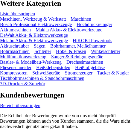
Weitere Kategorien
Liste überspringen
Maschinen, Werkzeug & Werkstatt
Maschinen
Bosch Professional Elektrowerkzeuge
Hochdruckreiniger
Akkumaschinen
Makita Akku- & Elektrowerkzeuge
DeWalt Akku- & Elektrowerkzeuge
Metabo Akku- & Elektrowerkzeuge
HiKOKI Powertools
Akkuschrauber
Sägen
Bohrhammer, Meißelhammer
Bohrmaschinen
Schleifer
Hobel & Fräsen
Winkelschleifer
Multifunktionswerkzeug
Sauger & Reinigungsgeräte
Bastler- & Modellbau-Werkzeug
Drechselmaschinen
Fliesenschneider
Heißklebepistolen
Heißluftgebläse
Kompressoren
Schweißgeräte
Stromerzeuger
Tacker & Nagler
Tischbohrmaschinen & Standbohrmaschinen
3D-Drucker & Zubehör
Kundenbewertungen
Bereich überspringen
Die Echtheit der Bewertungen wurde von uns nicht überprüft.
Bewertungen können auch von Kunden stammen, die die Ware nicht
nachweislich genutzt oder gekauft haben.