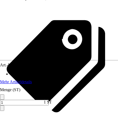
Art.-Nr.
12574877
Anwendung
:
Pressen
Mehr Artikeldetails
Menge (ST)
1 ST