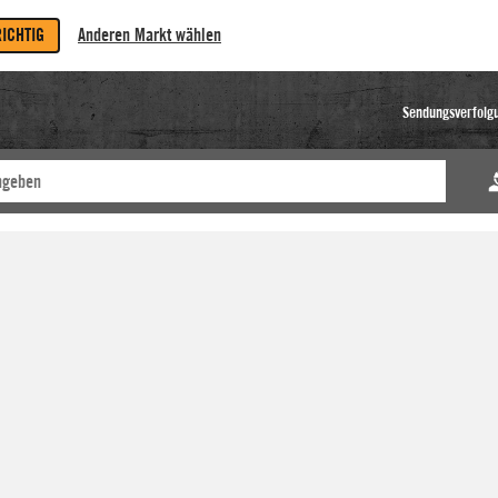
RICHTIG
Anderen Markt wählen
Sendungsverfolg