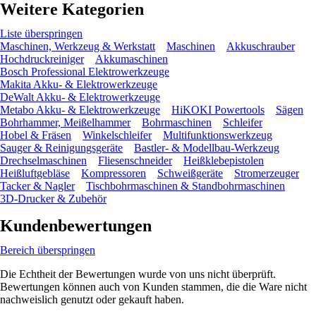
Weitere Kategorien
Liste überspringen
Maschinen, Werkzeug & Werkstatt
Maschinen
Akkuschrauber
Hochdruckreiniger
Akkumaschinen
Bosch Professional Elektrowerkzeuge
Makita Akku- & Elektrowerkzeuge
DeWalt Akku- & Elektrowerkzeuge
Metabo Akku- & Elektrowerkzeuge
HiKOKI Powertools
Sägen
Bohrhammer, Meißelhammer
Bohrmaschinen
Schleifer
Hobel & Fräsen
Winkelschleifer
Multifunktionswerkzeug
Sauger & Reinigungsgeräte
Bastler- & Modellbau-Werkzeug
Drechselmaschinen
Fliesenschneider
Heißklebepistolen
Heißluftgebläse
Kompressoren
Schweißgeräte
Stromerzeuger
Tacker & Nagler
Tischbohrmaschinen & Standbohrmaschinen
3D-Drucker & Zubehör
Kundenbewertungen
Bereich überspringen
Die Echtheit der Bewertungen wurde von uns nicht überprüft.
Bewertungen können auch von Kunden stammen, die die Ware nicht
nachweislich genutzt oder gekauft haben.