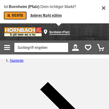
Ist
Bornheim (Pfalz)
Dein richtiger Markt?
JA, RICHTIG
Anderen Markt wählen
Bornheim (Pfalz)
Startseite