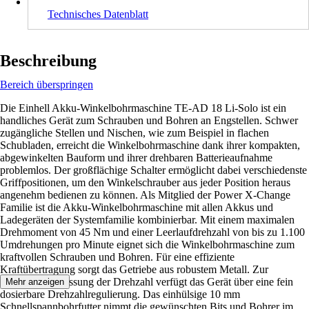
Technisches Datenblatt
Beschreibung
Bereich überspringen
Die Einhell Akku-Winkelbohrmaschine TE-AD 18 Li-Solo ist ein
handliches Gerät zum Schrauben und Bohren an Engstellen. Schwer
zugängliche Stellen und Nischen, wie zum Beispiel in flachen
Schubladen, erreicht die Winkelbohrmaschine dank ihrer kompakten,
abgewinkelten Bauform und ihrer drehbaren Batterieaufnahme
problemlos. Der großflächige Schalter ermöglicht dabei verschiedenste
Griffpositionen, um den Winkelschrauber aus jeder Position heraus
angenehm bedienen zu können. Als Mitglied der Power X-Change
Familie ist die Akku-Winkelbohrmaschine mit allen Akkus und
Ladegeräten der Systemfamilie kombinierbar. Mit einem maximalen
Drehmoment von 45 Nm und einer Leerlaufdrehzahl von bis zu 1.100
Umdrehungen pro Minute eignet sich die Winkelbohrmaschine zum
kraftvollen Schrauben und Bohren. Für eine effiziente
Kraftübertragung sorgt das Getriebe aus robustem Metall. Zur
optimalen Anpassung der Drehzahl verfügt das Gerät über eine fein
Mehr anzeigen
dosierbare Drehzahlregulierung. Das einhülsige 10 mm
Schnellspannbohrfutter nimmt die gewünschten Bits und Bohrer im