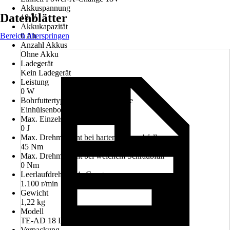
Akkuspannung
Datenblätter
18 V
Akkukapazität
Bereich überspringen
0 Ah
Anzahl Akkus
Ohne Akku
Ladegerät
Kein Ladegerät
Leistung
0 W
Bohrfuttertyp/ Werkzeugaufnahme
Einhülsenbohrfutter
Max. Einzelschlagenergie
0 J
Max. Drehmoment bei hartem Schraubfall
45 Nm
Max. Drehmoment bei weichem Schraubfall
0 Nm
Leerlaufdrehzahl 1. Gang
1.100 r/min
Gewicht
1,22 kg
Modell
TE-AD 18 Li - Solo
Verpackung