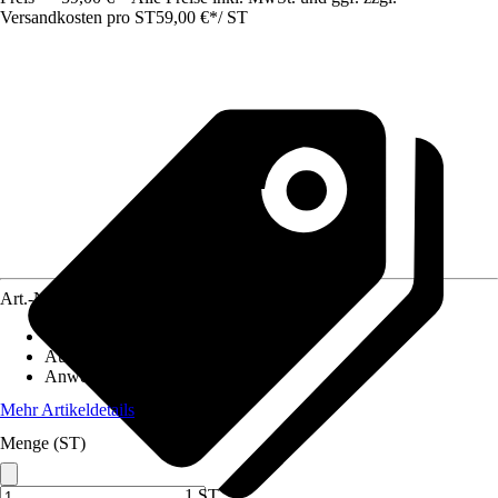
Versandkosten pro ST
59,00 €
*
/
ST
Art.-Nr.
12101389
Artikeltyp
:
Schrauber
Ausführung
:
Bohrschrauber
Anwendungsbereich
:
Holz
Mehr Artikeldetails
Menge (ST)
1 ST