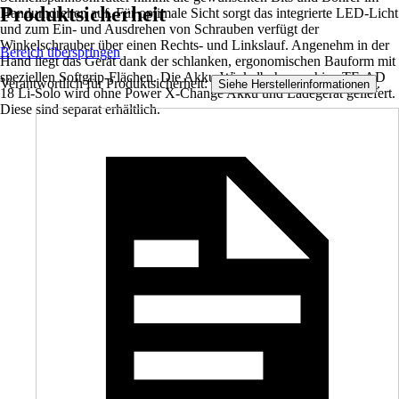
Produktsicherheit
Handumdrehen auf. Für optimale Sicht sorgt das integrierte LED-Licht
und zum Ein- und Ausdrehen von Schrauben verfügt der
Winkelschrauber über einen Rechts- und Linkslauf. Angenehm in der
Bereich überspringen
Hand liegt das Gerät dank der schlanken, ergonomischen Bauform mit
speziellen Softgrip-Flächen. Die Akku-Winkelbohrmaschine TE-AD
Verantwortlich für Produktsicherheit:
.
Siehe Herstellerinformationen
18 Li-Solo wird ohne Power X-Change Akku und Ladegerät geliefert.
Diese sind separat erhältlich.