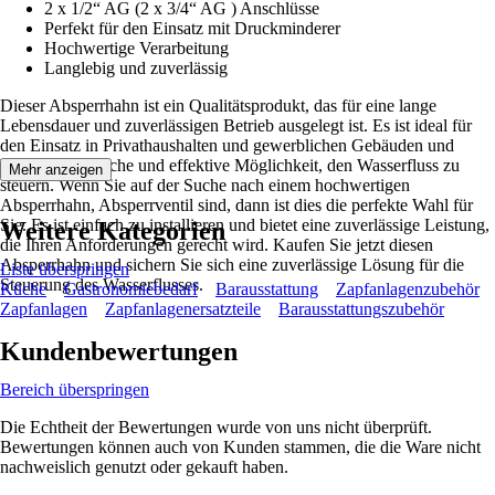
2 x 1/2“ AG (2 x 3/4“ AG ) Anschlüsse
Perfekt für den Einsatz mit Druckminderer
Hochwertige Verarbeitung
Langlebig und zuverlässig
Dieser Absperrhahn ist ein Qualitätsprodukt, das für eine lange
Lebensdauer und zuverlässigen Betrieb ausgelegt ist. Es ist ideal für
den Einsatz in Privathaushalten und gewerblichen Gebäuden und
bietet eine einfache und effektive Möglichkeit, den Wasserfluss zu
Mehr anzeigen
steuern. Wenn Sie auf der Suche nach einem hochwertigen
Absperrhahn, Absperrventil sind, dann ist dies die perfekte Wahl für
Sie. Es ist einfach zu installieren und bietet eine zuverlässige Leistung,
Weitere Kategorien
die Ihren Anforderungen gerecht wird. Kaufen Sie jetzt diesen
Absperrhahn und sichern Sie sich eine zuverlässige Lösung für die
Liste überspringen
Steuerung des Wasserflusses.
Küche
Gastronomiebedarf
Barausstattung
Zapfanlagenzubehör
Zapfanlagen
Zapfanlagenersatzteile
Barausstattungszubehör
Kundenbewertungen
Bereich überspringen
Die Echtheit der Bewertungen wurde von uns nicht überprüft.
Bewertungen können auch von Kunden stammen, die die Ware nicht
nachweislich genutzt oder gekauft haben.