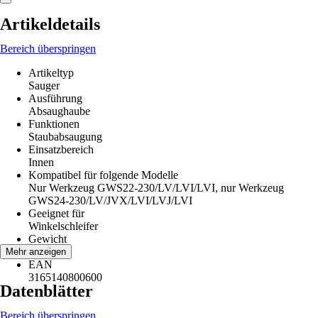
Artikeldetails
Bereich überspringen
Artikeltyp
Sauger
Ausführung
Absaughaube
Funktionen
Staubabsaugung
Einsatzbereich
Innen
Kompatibel für folgende Modelle
Nur Werkzeug GWS22-230/LV/LVI/LVI, nur Werkzeug
GWS24-230/LV/JVX/LVI/LVJ/LVI
Geeignet für
Winkelschleifer
Gewicht
2,1 kg
Mehr anzeigen
EAN
3165140800600
Datenblätter
Bereich überspringen