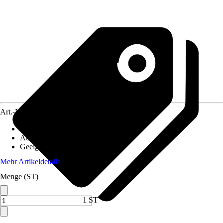
Art.-Nr.
12211188
Artikeltyp
:
Sauger
Ausführung
:
Absaughaube
Geeignet für
:
Winkelschleifer
Mehr Artikeldetails
Menge (ST)
1 ST