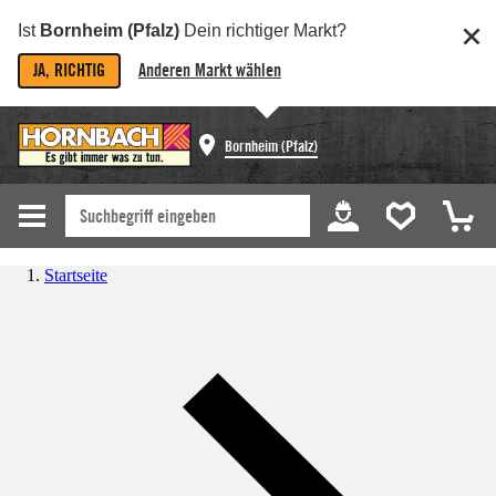
Ist
Bornheim (Pfalz)
Dein richtiger Markt?
JA, RICHTIG
Anderen Markt wählen
Bornheim (Pfalz)
Startseite