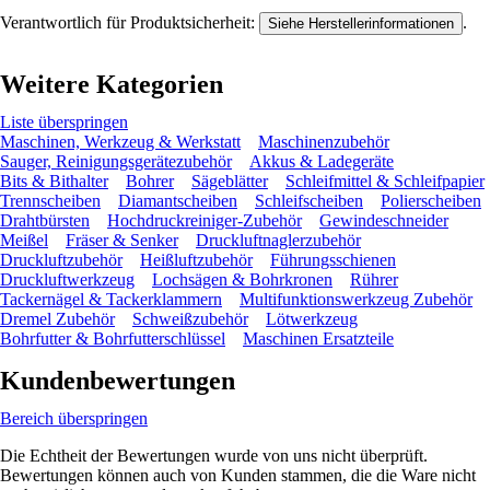
Verantwortlich für Produktsicherheit:
.
Siehe Herstellerinformationen
Weitere Kategorien
Liste überspringen
Maschinen, Werkzeug & Werkstatt
Maschinenzubehör
Sauger, Reinigungsgerätezubehör
Akkus & Ladegeräte
Bits & Bithalter
Bohrer
Sägeblätter
Schleifmittel & Schleifpapier
Trennscheiben
Diamantscheiben
Schleifscheiben
Polierscheiben
Drahtbürsten
Hochdruckreiniger-Zubehör
Gewindeschneider
Meißel
Fräser & Senker
Druckluftnaglerzubehör
Druckluftzubehör
Heißluftzubehör
Führungsschienen
Druckluftwerkzeug
Lochsägen & Bohrkronen
Rührer
Tackernägel & Tackerklammern
Multifunktionswerkzeug Zubehör
Dremel Zubehör
Schweißzubehör
Lötwerkzeug
Bohrfutter & Bohrfutterschlüssel
Maschinen Ersatzteile
Kundenbewertungen
Bereich überspringen
Die Echtheit der Bewertungen wurde von uns nicht überprüft.
Bewertungen können auch von Kunden stammen, die die Ware nicht