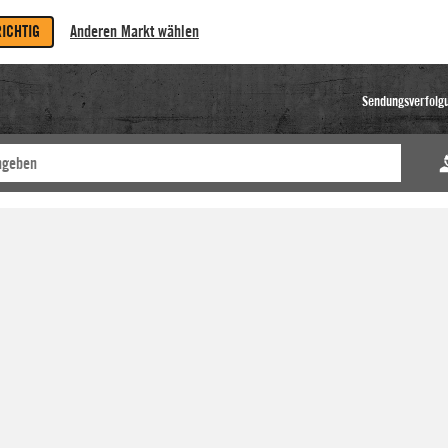
RICHTIG
Anderen Markt wählen
Sendungsverfolg