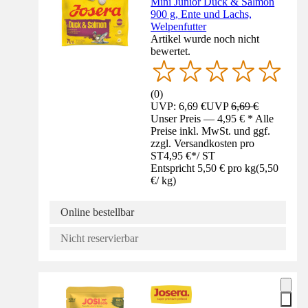
Mini Junior Duck & Salmon
900 g, Ente und Lachs,
Welpenfutter
Artikel wurde noch nicht
bewertet.
(
0
)
UVP: 6,69 €
UVP
6,69 €
Unser Preis — 4,95 € * Alle
Preise inkl. MwSt. und ggf.
zzgl. Versandkosten pro
ST
4,95 €
*
/
ST
Entspricht 5,50 € pro kg
(
5,50
€
/
kg
)
Online bestellbar
Nicht reservierbar