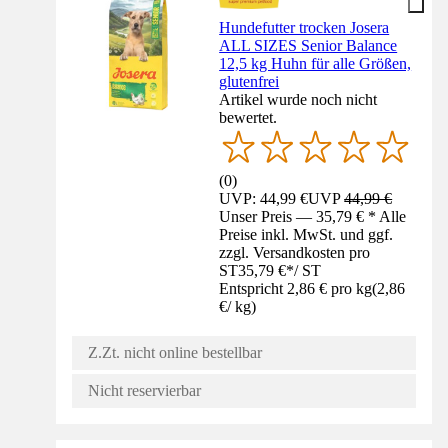
Hundefutter trocken Josera
ALL SIZES Senior Balance
12,5 kg Huhn für alle Größen,
glutenfrei
Artikel wurde noch nicht
bewertet.
(
0
)
UVP: 44,99 €
UVP
44,99 €
Unser Preis — 35,79 € * Alle
Preise inkl. MwSt. und ggf.
zzgl. Versandkosten pro
ST
35,79 €
*
/
ST
Entspricht 2,86 € pro kg
(
2,86
€
/
kg
)
Z.Zt. nicht online bestellbar
Nicht reservierbar