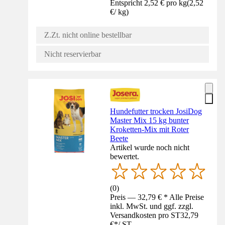
Entspricht 2,52 € pro kg
(
2,52
€
/
kg
)
Z.Zt. nicht online bestellbar
Nicht reservierbar
Hundefutter trocken JosiDog
Master Mix 15 kg bunter
Kroketten-Mix mit Roter
Beete
Artikel wurde noch nicht
bewertet.
(
0
)
Preis — 32,79 € * Alle Preise
inkl. MwSt. und ggf. zzgl.
Versandkosten pro ST
32,79
€
*
/
ST