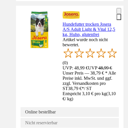
Hundefutter trocken Josera
A/S Adult Light & Vital 12,5
kg, Huhn, glutenfrei
Artikel wurde noch nicht
bewertet.
(
0
)
UVP: 48,99 €
UVP
48,99 €
Unser Preis — 38,79 € * Alle
Preise inkl. MwSt. und ggf.
zzgl. Versandkosten pro
ST
38,79 €
*
/
ST
Entspricht 3,10 € pro kg
(
3,10
€
/
kg
)
Online bestellbar
Nicht reservierbar