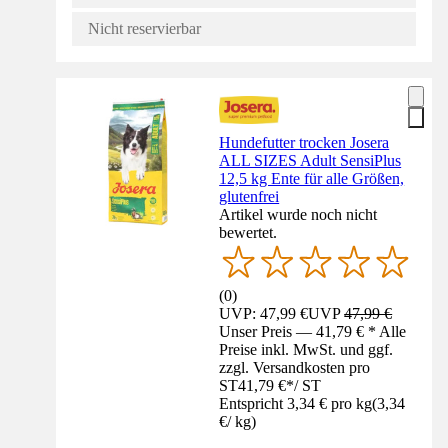
Nicht reservierbar
Hundefutter trocken Josera
ALL SIZES Adult SensiPlus
12,5 kg Ente für alle Größen,
glutenfrei
Artikel wurde noch nicht
bewertet.
(
0
)
UVP: 47,99 €
UVP
47,99 €
Unser Preis — 41,79 € * Alle
Preise inkl. MwSt. und ggf.
zzgl. Versandkosten pro
ST
41,79 €
*
/
ST
Entspricht 3,34 € pro kg
(
3,34
€
/
kg
)