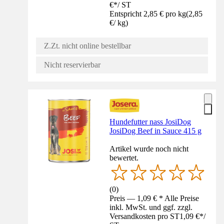
€
*
/
ST
Entspricht 2,85 € pro kg
(
2,85
€
/
kg
)
Z.Zt. nicht online bestellbar
Nicht reservierbar
Hundefutter nass JosiDog
JosiDog Beef in Sauce 415 g
Artikel wurde noch nicht
bewertet.
(
0
)
Preis — 1,09 € * Alle Preise
inkl. MwSt. und ggf. zzgl.
Versandkosten pro ST
1,09 €
*
/