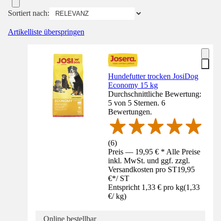
Sortiert nach:
Artikelliste überspringen
Hundefutter trocken JosiDog
Economy 15 kg
Durchschnittliche Bewertung:
5 von 5 Sternen. 6
Bewertungen.
(
6
)
Preis — 19,95 € * Alle Preise
inkl. MwSt. und ggf. zzgl.
Versandkosten pro ST
19,95
€
*
/
ST
Entspricht 1,33 € pro kg
(
1,33
€
/
kg
)
Online bestellbar