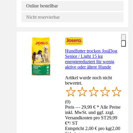
Online bestellbar
Nicht reservierbar
Hundfutter trocken JosiDog
Senior / Light 15 kg
energiereduziert für wenig
aktive oder ältere Hunde
Artikel wurde noch nicht
bewertet.
(
0
)
Preis — 29,99 € * Alle Preise
inkl. MwSt. und ggf. zzgl.
Versandkosten pro ST
29,99
€
*
/
ST
Entspricht 2,00 € pro kg
(
2,00