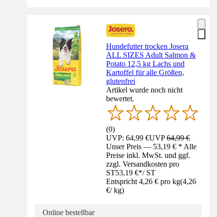
Hundefutter trocken Josera
ALL SIZES Adult Salmon &
Potato 12,5 kg Lachs und
Kartoffel für alle Größen,
glutenfrei
Artikel wurde noch nicht
bewertet.
(
0
)
UVP: 64,99 €
UVP
64,99 €
Unser Preis — 53,19 € * Alle
Preise inkl. MwSt. und ggf.
zzgl. Versandkosten pro
ST
53,19 €
*
/
ST
Entspricht 4,26 € pro kg
(
4,26
€
/
kg
)
Online bestellbar