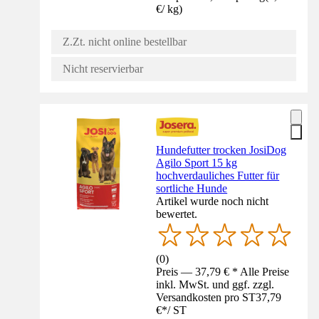
€
/
kg
)
Z.Zt. nicht online bestellbar
Nicht reservierbar
Hundefutter trocken JosiDog
Agilo Sport 15 kg
hochverdauliches Futter für
sortliche Hunde
Artikel wurde noch nicht
bewertet.
(
0
)
Preis — 37,79 € * Alle Preise
inkl. MwSt. und ggf. zzgl.
Versandkosten pro ST
37,79
€
*
/
ST