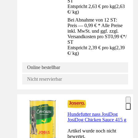
ST
Entspricht 2,63 € pro kg
(
2,63
€
/
kg
)
Bei Abnahme von 12 ST:
Preis — 0,99 € * Alle Preise
inkl. MwSt. und ggf. zzgl.
Versandkosten pro ST
0,99 €
*
/
ST
Entspricht 2,39 € pro kg
(
2,39
€
/
kg
)
Online bestellbar
Nicht reservierbar
Hundefutter nass JosiDog
JosiDog Chicken Sauce 415 g
Artikel wurde noch nicht
bewertet.