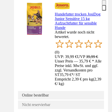
Hundefutter trocken JosiDog
Junior Sensitive 15 kg
Aufzuchtfutter für sensible
Hunde
Artikel wurde noch nicht
bewertet.
(
0
)
UVP: 39,99 €
UVP
39,99 €
Unser Preis — 35,79 € * Alle
Preise inkl. MwSt. und ggf.
zzgl. Versandkosten pro
ST
35,79 €
*
/
ST
Entspricht 2,39 € pro kg
(
2,39
€
/
kg
)
Online bestellbar
Nicht reservierbar