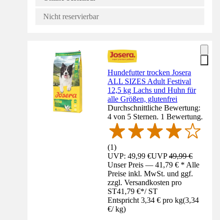
Nicht reservierbar
Hundefutter trocken Josera
ALL SIZES Adult Festival
12,5 kg Lachs und Huhn für
alle Größen, glutenfrei
Durchschnittliche Bewertung:
4 von 5 Sternen. 1 Bewertung.
(
1
)
UVP: 49,99 €
UVP
49,99 €
Unser Preis — 41,79 € * Alle
Preise inkl. MwSt. und ggf.
zzgl. Versandkosten pro
ST
41,79 €
*
/
ST
Entspricht 3,34 € pro kg
(
3,34
€
/
kg
)