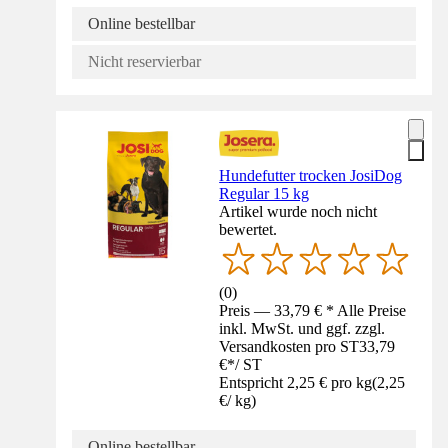
Online bestellbar
Nicht reservierbar
Hundefutter trocken JosiDog
Regular 15 kg
Artikel wurde noch nicht
bewertet.
(
0
)
Preis — 33,79 € * Alle Preise
inkl. MwSt. und ggf. zzgl.
Versandkosten pro ST
33,79
€
*
/
ST
Entspricht 2,25 € pro kg
(
2,25
€
/
kg
)
Online bestellbar