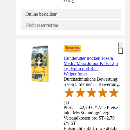
€
/
kg
)
Online bestellbar
Nicht reservierbar
Hundefutter trocken Josera
Medi / Maxi Junior Kids 12,5
kg, Huhn und Reis,
Welpenfutter
Durchschnittliche Bewertung:
5 von 5 Sternen. 1 Bewertung.
(
1
)
Preis — 42,79 € * Alle Preise
inkl. MwSt. und ggf. zzgl.
Versandkosten pro ST
42,79
€
*
/
ST
Entspricht 3,42 € pro kg
(
3,42