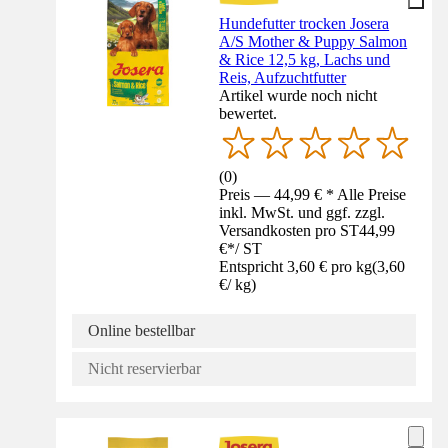
Hundefutter trocken Josera
A/S Mother & Puppy Salmon
& Rice 12,5 kg, Lachs und
Reis, Aufzuchtfutter
Artikel wurde noch nicht
bewertet.
(
0
)
Preis — 44,99 € * Alle Preise
inkl. MwSt. und ggf. zzgl.
Versandkosten pro ST
44,99
€
*
/
ST
Entspricht 3,60 € pro kg
(
3,60
€
/
kg
)
Online bestellbar
Nicht reservierbar