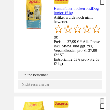
Hundefutter trocken JosiDog
Junior 15 kg
Artikel wurde noch nicht
bewertet.
(
0
)
Preis — 37,99 € * Alle Preise
inkl. MwSt. und ggf. zzgl.
Versandkosten pro ST
37,99
€
*
/
ST
Entspricht 2,53 € pro kg
(
2,53
€
/
kg
)
Online bestellbar
Nicht reservierbar