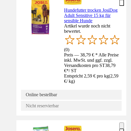
Hundefutter trocken JosiDog
Adult Sensitive 15 kg für
sensible Hunde
Artikel wurde noch nicht
bewertet.
(
0
)
Preis — 38,79 € * Alle Preise
inkl. MwSt. und ggf. zzgl.
Versandkosten pro ST
38,79
€
*
/
ST
Entspricht 2,59 € pro kg
(
2,59
€
/
kg
)
Online bestellbar
Nicht reservierbar