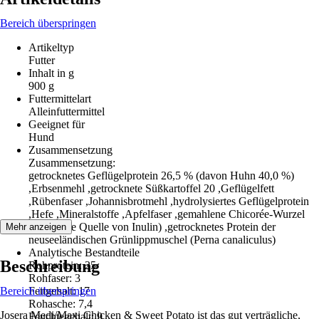
Bereich überspringen
Artikeltyp
Futter
Inhalt in g
900 g
Futtermittelart
Alleinfuttermittel
Geeignet für
Hund
Zusammensetzung
Zusammensetzung:
getrocknetes Geflügelprotein 26,5 % (davon Huhn 40,0 %)
,Erbsenmehl ,getrocknete Süßkartoffel 20 ,Geflügelfett
,Rübenfaser ,Johannisbrotmehl ,hydrolysiertes Geflügelprotein
,Hefe ,Mineralstoffe ,Apfelfaser ,gemahlene Chicorée-Wurzel
(natürliche Quelle von Inulin) ,getrocknetes Protein der
Mehr anzeigen
neuseeländischen Grünlippmuschel (Perna canaliculus)
Analytische Bestandteile
Beschreibung
Rohprotein: 25
Rohfaser: 3
Bereich überspringen
Fettgehalt: 17
Rohasche: 7,4
Josera Medi/Maxi Chicken & Sweet Potato ist das gut verträgliche,
Feuchtegehalt: 9