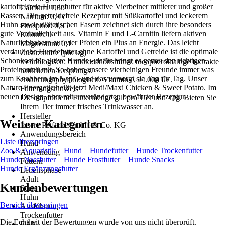
kartoffelfreie Hundefutter für aktive Vierbeiner mittlerer und großer
Calcium: 1,35
Rassen. Die getreidefreie Rezeptur mit Süßkartoffel und leckerem
Natrium: 0,45
Huhn sowie diätetischen Fasern zeichnet sich durch ihre besonders
Phosphor: 0,85
gute Verdaulichkeit aus. Vitamin E und L-Carnitin liefern aktiven
Kalium: 0
Naturliebhabern auf vier Pfoten ein Plus an Energie. Das leicht
Magnesium: 0,1
verdauliche Hundefutter ohne Kartoffel und Getreide ist die optimale
Zusatzstoffe (pro kg)
Schonkost für aktive Hunde - dafür bringt es genau den richtigen
technologisch: Antioxidationsmittel: tocopherolhaltige Extrakte
Proteinanteil mit. So haben unsere vierbeinigen Freunde immer was
natürlichen Ursprungs.
zum Knabbern im Napf - und das versorgt sie Tag für Tag. Unser
ernährungsphysiologisch: Vitamin A 24.000 I.E.
Nature Energetic heißt jetzt Medi/Maxi Chicken & Sweet Potato. Im
Fütterungshinweis
neuen Design, aber mit unveränderter, bewährter Rezeptur.
Die empfohlene Futtermenge gilt pro Tier und Tag. Bieten Sie
Ihrem Tier immer frisches Trinkwasser an.
Hersteller
Weitere Kategorien
Josera Petfood GmbH & Co. KG
Anwendungsbereich
Liste überspringen
Hund
Zoo & Aquaristik
Hund
Hundefutter
Hunde Trockenfutter
Anwendung
Hunde Nassfutter
Hunde Frostfutter
Hunde Snacks
Füttern
Hunde Ergänzungsfutter
Lebensphase
Adult
Kundenbewertungen
Sorte
Huhn
Bereich überspringen
Ausführung
Trockenfutter
Die Echtheit der Bewertungen wurde von uns nicht überprüft.
EAN