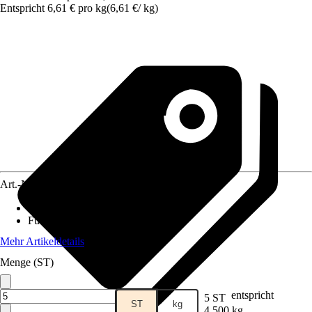
Entspricht 6,61 € pro kg
(
6,61 €
/
kg
)
Art.-Nr.
12589893
Lebensphase
:
Adult
Futtermittelart
:
Alleinfuttermittel
Mehr Artikeldetails
Menge (ST)
entspricht
5 ST
ST
kg
4,500 kg