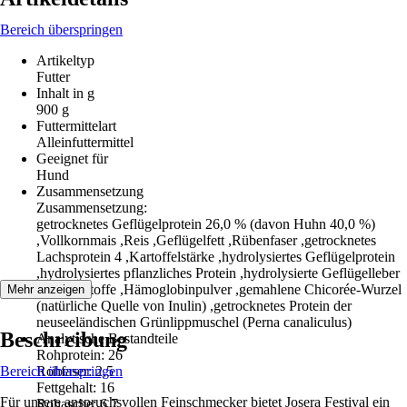
Bereich überspringen
Artikeltyp
Futter
Inhalt in g
900 g
Futtermittelart
Alleinfuttermittel
Geeignet für
Hund
Zusammensetzung
Zusammensetzung:
getrocknetes Geflügelprotein 26,0 % (davon Huhn 40,0 %)
,Vollkornmais ,Reis ,Geflügelfett ,Rübenfaser ,getrocknetes
Lachsprotein 4 ,Kartoffelstärke ,hydrolysiertes Geflügelprotein
,hydrolysiertes pflanzliches Protein ,hydrolysierte Geflügelleber
,Mineralstoffe ,Hämoglobinpulver ,gemahlene Chicorée-Wurzel
Mehr anzeigen
(natürliche Quelle von Inulin) ,getrocknetes Protein der
neuseeländischen Grünlippmuschel (Perna canaliculus)
Beschreibung
Analytische Bestandteile
Rohprotein: 26
Bereich überspringen
Rohfaser: 2,5
Fettgehalt: 16
Für unsere anspruchsvollen Feinschmecker bietet Josera Festival ein
Rohasche: 6,7