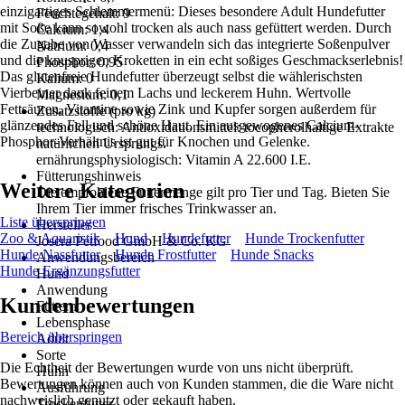
einzigartiges Schlemmermenü: Dieses besondere Adult Hundefutter
Feuchtegehalt: 9
mit Soße kann sowohl trocken als auch nass gefüttert werden. Durch
Calcium: 1,4
die Zugabe von Wasser verwandeln sich das integrierte Soßenpulver
Natrium: 0,4
und die knusprigen Kroketten in ein echt soßiges Geschmackserlebnis!
Phosphor: 0,95
Das glutenfreie Hundefutter überzeugt selbst die wählerischsten
Kalium: 0
Vierbeiner dank feinem Lachs und leckerem Huhn. Wertvolle
Magnesium: 0,1
Fettsäuren, Vitamine sowie Zink und Kupfer sorgen außerdem für
Zusatzstoffe (pro kg)
glänzendes Fell und schöne Haut. Ein ausgewogenes Calcium-
technologisch: Antioxidationsmittel: tocopherolhaltige Extrakte
Phosphor-Verhältnis ist gut für Knochen und Gelenke.
natürlichen Ursprungs.
ernährungsphysiologisch: Vitamin A 22.600 I.E.
Fütterungshinweis
Weitere Kategorien
Die empfohlene Futtermenge gilt pro Tier und Tag. Bieten Sie
Ihrem Tier immer frisches Trinkwasser an.
Liste überspringen
Hersteller
Zoo & Aquaristik
Hund
Hundefutter
Hunde Trockenfutter
Josera Petfood GmbH & Co. KG
Hunde Nassfutter
Hunde Frostfutter
Hunde Snacks
Anwendungsbereich
Hunde Ergänzungsfutter
Hund
Anwendung
Kundenbewertungen
Füttern
Lebensphase
Bereich überspringen
Adult
Sorte
Die Echtheit der Bewertungen wurde von uns nicht überprüft.
Huhn
Bewertungen können auch von Kunden stammen, die die Ware nicht
Ausführung
nachweislich genutzt oder gekauft haben.
Trockenfutter