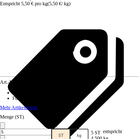
Entspricht 5,50 € pro kg
(
5,50 €
/
kg
)
Art.-Nr.
12589886
Lebensphase
:
Adult
Futtermittelart
:
Alleinfuttermittel
Mehr Artikeldetails
Menge (ST)
entspricht
5 ST
ST
kg
4,500 kg