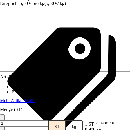
Entspricht 5,50 € pro kg
(
5,50 €
/
kg
)
Art.-Nr.
12582847
Lebensphase
:
Junior
Futtermittelart
:
Alleinfuttermittel
Mehr Artikeldetails
Menge (ST)
entspricht
1 ST
ST
kg
0,900 kg