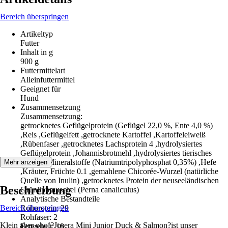
Bereich überspringen
Artikeltyp
Futter
Inhalt in g
900 g
Futtermittelart
Alleinfuttermittel
Geeignet für
Hund
Zusammensetzung
Zusammensetzung:
getrocknetes Geflügelprotein (Geflügel 22,0 %, Ente 4,0 %)
,Reis ,Geflügelfett ,getrocknete Kartoffel ,Kartoffeleiweiß
,Rübenfaser ,getrocknetes Lachsprotein 4 ,hydrolysiertes
Geflügelprotein ,Johannisbrotmehl ,hydrolysiertes tierisches
Protein ,Mineralstoffe (Natriumtripolyphosphat 0,35%) ,Hefe
Mehr anzeigen
,Kräuter, Früchte 0.1 ,gemahlene Chicorée-Wurzel (natürliche
Quelle von Inulin) ,getrocknetes Protein der neuseeländischen
Beschreibung
Grünlippmuschel (Perna canaliculus)
Analytische Bestandteile
Bereich überspringen
Rohprotein: 29
Rohfaser: 2
Klein aber oho!?Josera Mini Junior Duck & Salmon?ist unser
Fettgehalt: 18