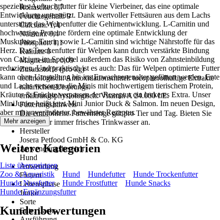
spezielles Aufzuchtfutter für kleine Vierbeiner, das eine optimale
Rohasche: 6,7
Entwicklung unterstützt. Dank wertvoller Fettsäuren aus dem Lachs
Feuchtegehalt: 9
unterstützt das Welpenfutter die Gehirnentwicklung. L-Carnitin und
Calcium: 1,4
hochwertige Proteine fördern eine optimale Entwicklung der
Natrium: 0,4
Muskulatur. Taurin sowie L-Carnitin sind wichtige Nährstoffe für das
Phosphor: 1,1
Herz. Das Trockenfutter für Welpen kann durch verstärkte Bindung
Kalium: 0
von Calcium im Speichel außerdem das Risiko von Zahnsteinbildung
Magnesium: 0,09
reduzieren. Und praktisch ist es auch: Das für Welpen optimierte Futter
Zusatzstoffe (pro kg)
kann ohne Umstellung bis ins Erwachsenenalter gefüttert werden. Ente
technologisch: Antioxidationsmittel: tocopherolhaltige Extrakte
und Lachs versorgen die Minis mit hochwertigem tierischem Protein,
natürlichen Ursprungs.
Kräuter & Früchte verpassen der Rezeptur ein leckeres Extra. Unser
ernährungsphysiologisch: Vitamin A 24.000 I.E.
MiniJunior heißt jetzt Mini Junior Duck & Salmon. Im neuen Design,
Fütterungshinweis
aber mit unveränderter, bewährter Rezeptur.
Die empfohlene Futtermenge gilt pro Tier und Tag. Bieten Sie
Mehr anzeigen
Ihrem Tier immer frisches Trinkwasser an.
Hersteller
Josera Petfood GmbH & Co. KG
Weitere Kategorien
Anwendungsbereich
Hund
Liste überspringen
Anwendung
Zoo & Aquaristik
Hund
Hundefutter
Hunde Trockenfutter
Füttern
Hunde Nassfutter
Hunde Frostfutter
Hunde Snacks
Lebensphase
Hunde Ergänzungsfutter
Junior
Sorte
Kundenbewertungen
Ente, Lachs
Ausführung