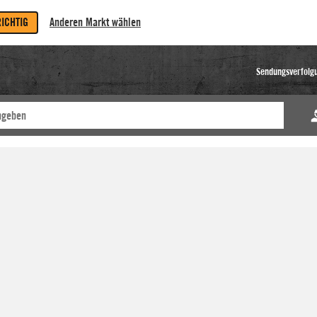
RICHTIG
Anderen Markt wählen
Sendungsverfolg