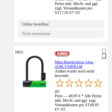
Preise inkl. MwSt. und ggf.
zzgl. Versandkosten pro
ST
17,95 €
*
/
ST
Online bestellbar
Nicht reservierbar
NEU
Mini-Bügelschloss Abus
410K/150HB140
Artikel wurde noch nicht
bewertet.
(
0
)
Preis — 49,95 € * Alle Preise
inkl. MwSt. und ggf. zzgl.
Versandkosten pro ST
49,95
€
*
/
ST