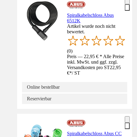
Spiralkabelschloss Abus
6512K
Artikel wurde noch nicht
bewertet.
(
0
)
Preis — 22,95 € * Alle Preise
inkl. MwSt. und ggf. zzgl.
Versandkosten pro ST
22,95
€
*
/
ST
Online bestellbar
Reservierbar
Spiralkabelschloss Abus CC