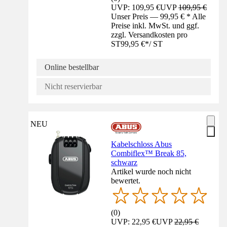
UVP: 109,95 €
UVP
109,95 €
Unser Preis — 99,95 € * Alle
Preise inkl. MwSt. und ggf.
zzgl. Versandkosten pro
ST
99,95 €
*
/
ST
Online bestellbar
Nicht reservierbar
NEU
Kabelschloss Abus
Combiflex™ Break 85,
schwarz
Artikel wurde noch nicht
bewertet.
(
0
)
UVP: 22,95 €
UVP
22,95 €