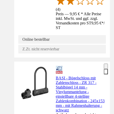
(
4
)
Preis — 9,95 € * Alle Preise
inkl. MwSt. und ggf. zzgl.
Versandkosten pro ST
9,95 €
*
/
ST
Online bestellbar
Z.Zt. nicht reservierbar
BASI - Bügelschloss mit
Zahlenschloss - ZR 317 -
Stahlbügel 14 mm -
Vinylummantelung -
einstellbare 4-stellige
Zahlenkombination - 245x153
mm - mit Rahmenhalterung -
schwarz