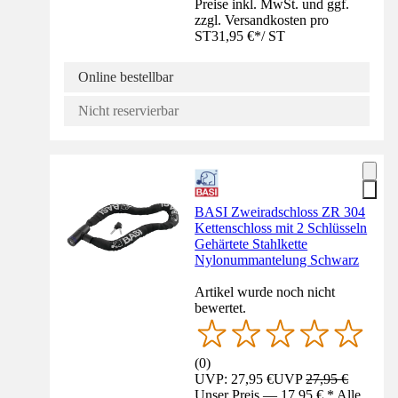
Preise inkl. MwSt. und ggf.
zzgl. Versandkosten pro
ST
31,95 €
*
/
ST
Online bestellbar
Nicht reservierbar
BASI Zweiradschloss ZR 304
Kettenschloss mit 2 Schlüsseln
Gehärtete Stahlkette
Nylonummantelung Schwarz
Artikel wurde noch nicht
bewertet.
(
0
)
UVP: 27,95 €
UVP
27,95 €
Unser Preis — 17,95 € * Alle