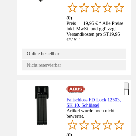
(
0
)
Preis — 19,95 € * Alle Preise
inkl. MwSt. und ggf. zzgl.
Versandkosten pro ST
19,95
€
*
/
ST
Online bestellbar
Nicht reservierbar
Faltschloss FD Lock 12503,
SK 10, Schlüssel
Artikel wurde noch nicht
bewertet.
(
0
)