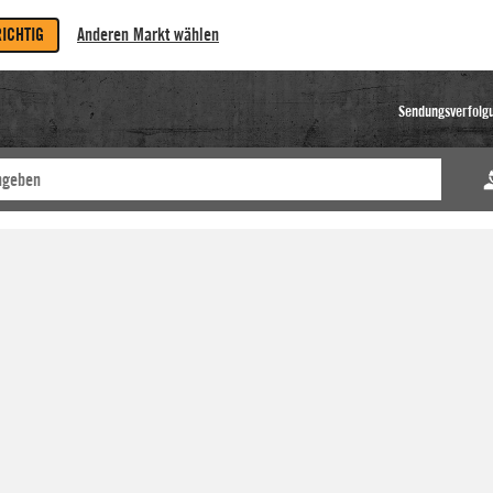
RICHTIG
Anderen Markt wählen
Sendungsverfolg