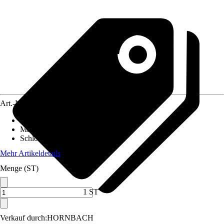
Art.-Nr.
12666954
Ausführung
:
Faltschloss
Materialspezifizierung
:
Stahl
Schlossbreite
:
900 mm
Mehr Artikeldetails
Menge (ST)
1 ST
Verkauf durch:
HORNBACH