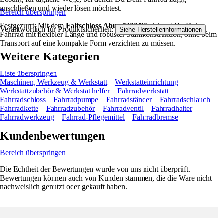
anschließen und wieder lösen möchtest.
Bereich überspringen
Festgezurrt: Mit dem
Faltschloss Abus 5900/90
sicherst Du Dein
Verantwortlich für Produktsicherheit:
.
Siehe Herstellerinformationen
Fahrrad mit flexibler Länge und robuster Stahlkonstruktion, ohne beim
Transport auf eine kompakte Form verzichten zu müssen.
Weitere Kategorien
Liste überspringen
Maschinen, Werkzeug & Werkstatt
Werkstatteinrichtung
Werkstattzubehör & Werkstatthelfer
Fahrradwerkstatt
Fahrradschloss
Fahrradpumpe
Fahrradständer
Fahrradschlauch
Fahrradkette
Fahrradzubehör
Fahrradventil
Fahrradhalter
Fahrradwerkzeug
Fahrrad-Pflegemittel
Fahrradbremse
Kundenbewertungen
Bereich überspringen
Die Echtheit der Bewertungen wurde von uns nicht überprüft.
Bewertungen können auch von Kunden stammen, die die Ware nicht
nachweislich genutzt oder gekauft haben.