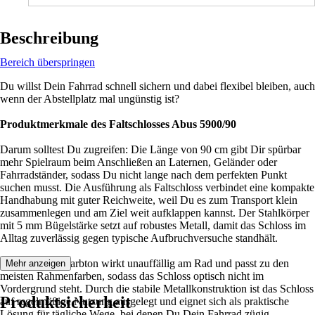
Beschreibung
Bereich überspringen
Du willst Dein Fahrrad schnell sichern und dabei flexibel bleiben, auch
wenn der Abstellplatz mal ungünstig ist?
Produktmerkmale des Faltschlosses Abus 5900/90
Darum solltest Du zugreifen: Die Länge von 90 cm gibt Dir spürbar
mehr Spielraum beim Anschließen an Laternen, Geländer oder
Fahrradständer, sodass Du nicht lange nach dem perfekten Punkt
suchen musst. Die Ausführung als Faltschloss verbindet eine kompakte
Handhabung mit guter Reichweite, weil Du es zum Transport klein
zusammenlegen und am Ziel weit aufklappen kannst. Der Stahlkörper
mit 5 mm Bügelstärke setzt auf robustes Metall, damit das Schloss im
Alltag zuverlässig gegen typische Aufbruchversuche standhält.
Der schwarze Farbton wirkt unauffällig am Rad und passt zu den
Mehr anzeigen
meisten Rahmenfarben, sodass das Schloss optisch nicht im
Vordergrund steht. Durch die stabile Metallkonstruktion ist das Schloss
Produktsicherheit
auf regelmäßige Nutzung ausgelegt und eignet sich als praktische
Lösung für tägliche Wege, bei denen Du Dein Fahrrad zügig