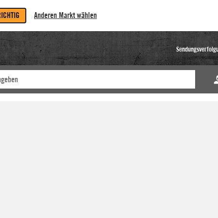
RICHTIG
Anderen Markt wählen
Sendungsverfolg