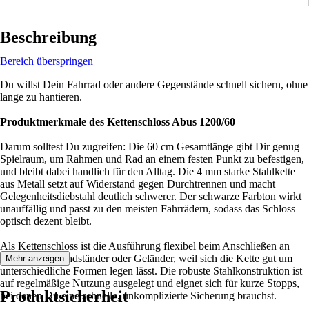
Beschreibung
Bereich überspringen
Du willst Dein Fahrrad oder andere Gegenstände schnell sichern, ohne
lange zu hantieren.
Produktmerkmale des Kettenschloss Abus 1200/60
Darum solltest Du zugreifen: Die 60 cm Gesamtlänge gibt Dir genug
Spielraum, um Rahmen und Rad an einem festen Punkt zu befestigen,
und bleibt dabei handlich für den Alltag. Die 4 mm starke Stahlkette
aus Metall setzt auf Widerstand gegen Durchtrennen und macht
Gelegenheitsdiebstahl deutlich schwerer. Der schwarze Farbton wirkt
unauffällig und passt zu den meisten Fahrrädern, sodass das Schloss
optisch dezent bleibt.
Als Kettenschloss ist die Ausführung flexibel beim Anschließen an
Laternen, Fahrradständer oder Geländer, weil sich die Kette gut um
Mehr anzeigen
unterschiedliche Formen legen lässt. Die robuste Stahlkonstruktion ist
auf regelmäßige Nutzung ausgelegt und eignet sich für kurze Stopps,
Produktsicherheit
bei denen Du eine schnelle, unkomplizierte Sicherung brauchst.