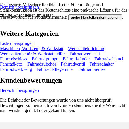
Festgezurrt: Mit seiner flexiblen Kette, 60 cm Länge und
Bereich überspringen
Stahlkonstruktion ist das Kettenschloss eine praktische Lösung für das
zügige Anschließen im Alltag.
Verantwortlich für Produktsicherheit:
.
Siehe Herstellerinformationen
Weitere Kategorien
Liste überspringen
Maschinen, Werkzeug & Werkstatt
Werkstatteinrichtung
Werkstattzubehör & Werkstatthelfer
Fahrradwerkstatt
Fahrradschloss
Fahrradpumpe
Fahrradständer
Fahrradschlauch
Fahrradkette
Fahrradzubehör
Fahrradventil
Fahrradhalter
Fahrradwerkzeug
Fahrrad-Pflegemittel
Fahrradbremse
Kundenbewertungen
Bereich überspringen
Die Echtheit der Bewertungen wurde von uns nicht überprüft.
Bewertungen können auch von Kunden stammen, die die Ware nicht
nachweislich genutzt oder gekauft haben.