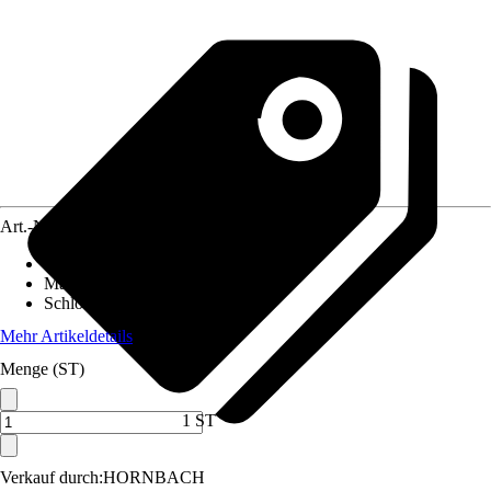
Art.-Nr.
12666968
Ausführung
:
Kettenschloss
Materialspezifizierung
:
Stahl
Schlossbreite
:
600 mm
Mehr Artikeldetails
Menge (ST)
1 ST
Verkauf durch:
HORNBACH