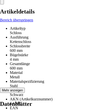
Artikeldetails
Bereich überspringen
Artikeltyp
Schloss
Ausführung
Kettenschloss
Schlossbreite
600 mm
Bügelstärke
4 mm
Gesamtlänge
600 mm
Material
Metall
Materialspezifizierung
Stahl
Farbton
Mehr anzeigen
Schwarz
AKN (Artikelkurznummer)
Datenblätter
EA3M
EAN